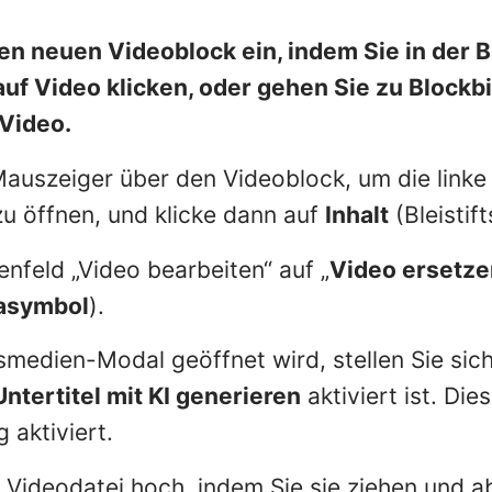
en neuen Videoblock ein, indem Sie in der 
auf Video klicken, oder gehen Sie zu
Blockbi
Video
.
uszeiger über den Videoblock, um die linke
zu öffnen, und klicke dann auf
Inhalt
(Bleistif
enfeld „Video bearbeiten“ auf „
Video ersetze
asymbol
).
medien-Modal geöffnet wird, stellen Sie sich
Untertitel mit KI generieren
aktiviert ist. Dies
 aktiviert.
e Videodatei hoch, indem Sie sie ziehen und a