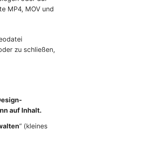
mate MP4, MOV und
deodatei
oder zu schließen,
Design-
nn auf Inhalt.
walten
“ (kleines