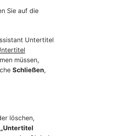
n Sie auf die
sistant Untertitel
ntertitel
hmen müssen,
äche
Schließen
,
der löschen,
„Untertitel