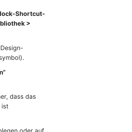
Block-Shortcut-
bliothek
>
 Design-
tsymbol).
n“
er, dass das
 ist
blegen oder auf