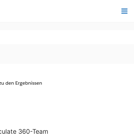
Au
zu den Ergebnissen
iculate 360-Team