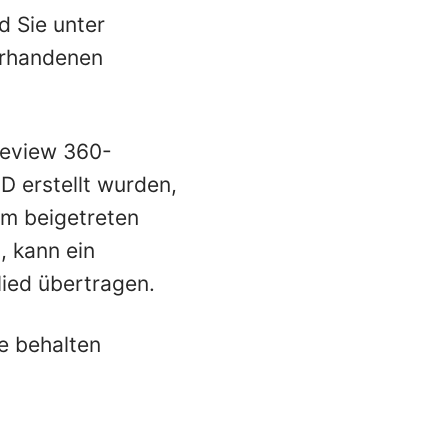
d Sie unter
vorhandenen
Review 360-
ID erstellt wurden,
am beigetreten
, kann ein
lied übertragen.
te behalten