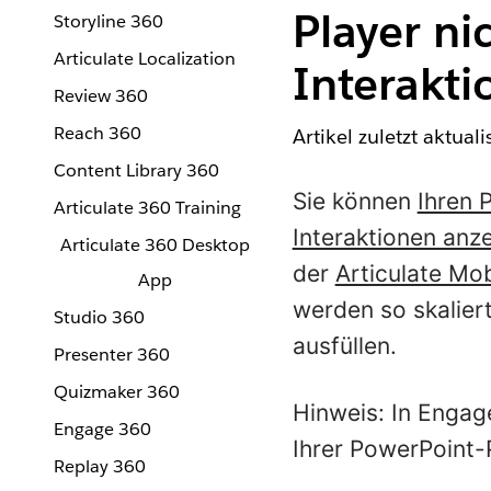
Player ni
Storyline 360
Articulate Localization
Interakti
Review 360
Reach 360
Artikel zuletzt aktual
Content Library 360
Sie können
Ihren 
Articulate 360 Training
Interaktionen anz
Articulate 360 Desktop
der
Articulate Mob
App
werden so skalier
Studio 360
ausfüllen.
Presenter 360
Quizmaker 360
Hinweis: In Enga
Engage 360
Ihrer PowerPoint-
Replay 360