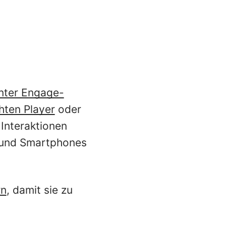
inter Engage-
hten Player
oder
 Interaktionen
s und Smartphones
rn
, damit sie zu