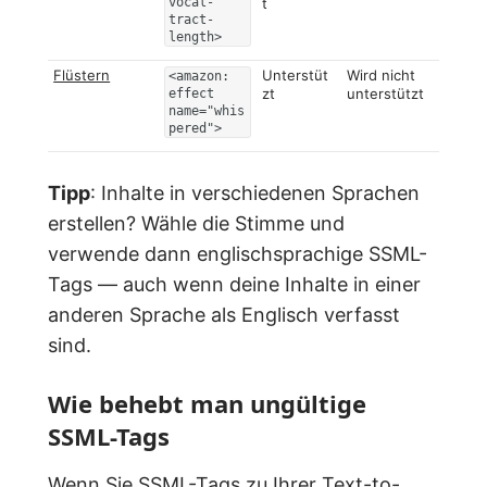
vocal-
t
tract-
length>
Flüstern
Unterstüt
Wird nicht
<amazon:
zt
unterstützt
effect
name="whis
pered">
Tipp
: Inhalte in verschiedenen Sprachen
erstellen? Wähle die Stimme und
verwende dann englischsprachige SSML-
Tags — auch wenn deine Inhalte in einer
anderen Sprache als Englisch verfasst
sind.
Wie behebt man ungültige
SSML-Tags
Wenn Sie SSML-Tags zu Ihrer Text-to-