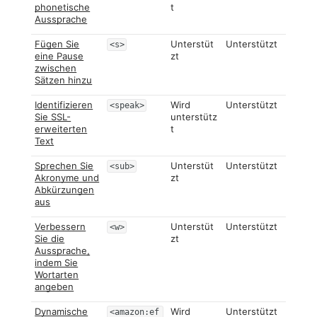
phonetische
t
Aussprache
Fügen Sie
Unterstüt
Unterstützt
<s>
eine Pause
zt
zwischen
Sätzen hinzu
Identifizieren
Wird
Unterstützt
<speak>
Sie SSL-
unterstütz
erweiterten
t
Text
Sprechen Sie
Unterstüt
Unterstützt
<sub>
Akronyme und
zt
Abkürzungen
aus
Verbessern
Unterstüt
Unterstützt
<w>
Sie die
zt
Aussprache,
indem Sie
Wortarten
angeben
Dynamische
Wird
Unterstützt
<amazon:ef