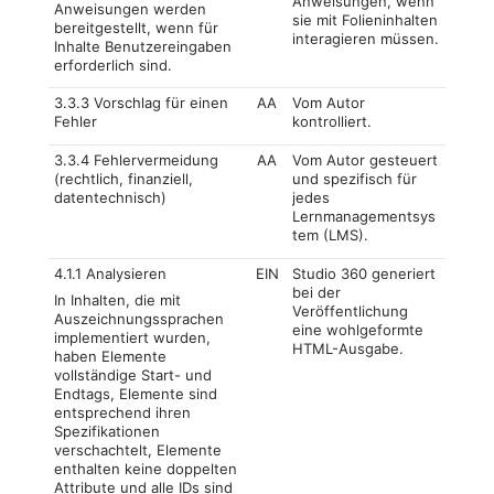
Anweisungen, wenn
Anweisungen werden
sie mit Folieninhalten
bereitgestellt, wenn für
interagieren müssen.
Inhalte Benutzereingaben
erforderlich sind.
3.3.3 Vorschlag für einen
AA
Vom Autor
Fehler
kontrolliert.
3.3.4 Fehlervermeidung
AA
Vom Autor gesteuert
(rechtlich, finanziell,
und spezifisch für
datentechnisch)
jedes
Lernmanagementsys
tem (LMS).
4.1.1 Analysieren
EIN
Studio 360 generiert
bei der
In Inhalten, die mit
Veröffentlichung
Auszeichnungssprachen
eine wohlgeformte
implementiert wurden,
HTML-Ausgabe.
haben Elemente
vollständige Start- und
Endtags, Elemente sind
entsprechend ihren
Spezifikationen
verschachtelt, Elemente
enthalten keine doppelten
Attribute und alle IDs sind