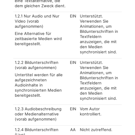
eine Textalternative, die
dem gleichen Zweck dient.
1.2.1 Nur Audio und Nur
EIN
Unterstützt.
Video (vorab
Verwenden Sie
aufgenommen)
Animationen, um
Bildunterschriften in
Eine Alternative für
Textfeldern
zeitbasierte Medien wird
anzuzeigen, die mit
bereitgestellt.
den Medien
synchronisiert sind.
1.2.2 Bildunterschriften
EIN
Unterstützt.
(vorab aufgenommen)
Verwenden Sie
Animationen, um
Untertitel werden für alle
Bildunterschriften in
aufgezeichneten
Textfeldern
Audioinhalte in
anzuzeigen, die mit
synchronisierten Medien
den Medien
bereitgestellt.
synchronisiert sind.
1.2.3 Audiobeschreibung
EIN
Vom Autor
oder Medienalternative
kontrolliert.
(vorab aufgenommen)
1.2.4 Bildunterschriften
AA
Nicht zutreffend.
(Live)