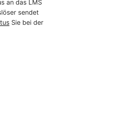
atus an das LMS
slöser sendet
tus
Sie bei der