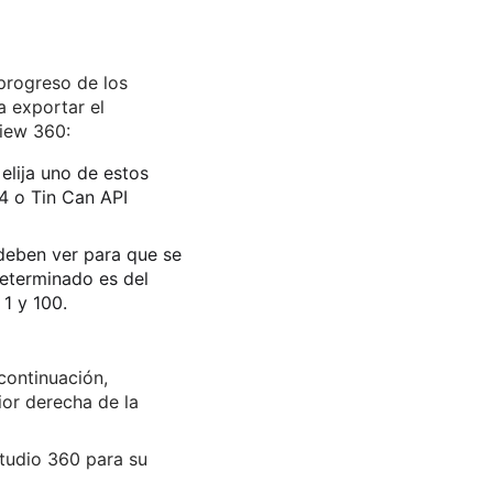
progreso de los
a exportar el
iew 360:
elija uno de estos
 o Tin Can API
 deben ver para que se
eterminado es del
 1 y 100.
continuación,
ior derecha de la
Studio 360 para su