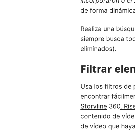
incorporaron o el
de forma dinámica
Realiza una búsqu
siempre busca tod
eliminados).
Filtrar el
Usa los filtros de
encontrar fácilmen
Storyline
360
, Ris
contenido de víde
de vídeo que haya