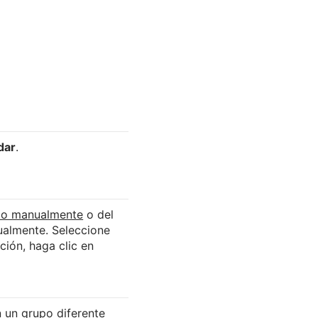
dar
.
do manualmente
o del
ualmente. Seleccione
ción, haga clic en
 un grupo diferente