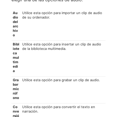
Au
Utilice esta opción para importar un clip de audio
dio
de su ordenador.
del
arc
hiv
o
Bibl
Utilice esta opción para insertar un clip de audio
iote
de la biblioteca multimedia.
ca
mul
tim
edi
a
Gra
Utilice esta opción para grabar un clip de audio.
bar
mic
róf
ono
Co
Utilice esta opción para convertir el texto en
nve
narración.
rsió