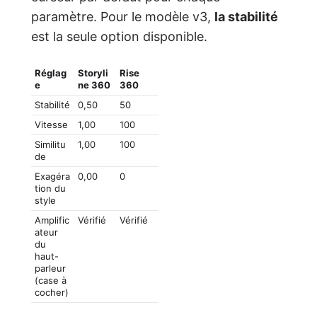
paramètre. Pour le modèle v3,
la stabilité
est la seule option disponible.
Réglag
Storyli
Rise
e
ne 360
360
Stabilité
0,50
50
Vitesse
1,00
100
Similitu
1,00
100
de
Exagéra
0,00
0
tion du
style
Amplific
Vérifié
Vérifié
ateur
du
haut-
parleur
(case à
cocher)