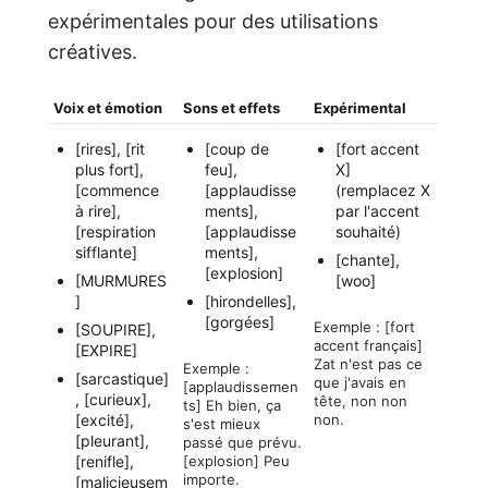
expérimentales pour des utilisations
créatives.
Voix et émotion
Sons et effets
Expérimental
[rires], [rit
[coup de
[fort accent
plus fort],
feu],
X]
[commence
[applaudisse
(remplacez X
à rire],
ments],
par l'accent
[respiration
[applaudisse
souhaité)
sifflante]
ments],
[chante],
[explosion]
[MURMURES
[woo]
]
[hirondelles],
[gorgées]
Exemple : [fort
[SOUPIRE],
accent français]
[EXPIRE]
Zat n'est pas ce
Exemple :
[sarcastique]
que j'avais en
[applaudissemen
, [curieux],
tête, non non
ts] Eh bien, ça
non.
[excité],
s'est mieux
[pleurant],
passé que prévu.
[explosion] Peu
[renifle],
importe.
[malicieusem