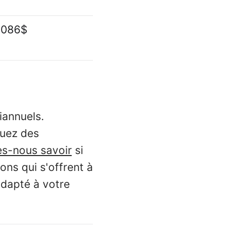
 086$
iannuels.
tuez des
es-nous savoir
si
ons qui s'offrent à
adapté à votre