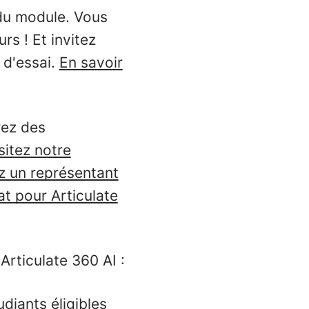
du module. Vous
rs ! Et invitez
 d'essai.
En savoir
rez des
sitez notre
z un représentant
at pour Articulate
rticulate 360 AI :
udiants éligibles