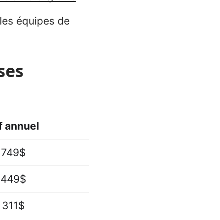
 les équipes de
ses
f annuel
 749$
 449$
 311$