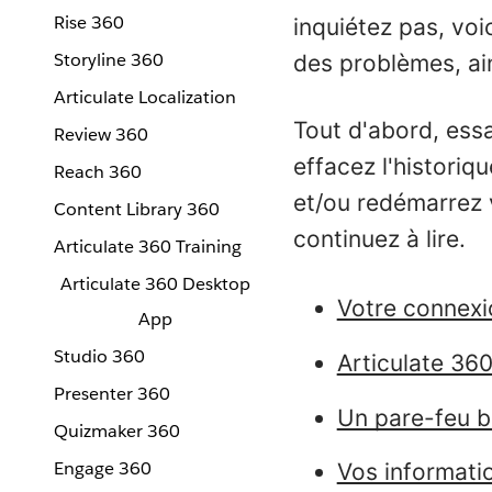
Rise 360
inquiétez pas, voi
Storyline 360
des problèmes, ai
Articulate Localization
Tout d'abord, ess
Review 360
effacez l'historiq
Reach 360
et/ou redémarrez 
Content Library 360
continuez à lire.
Articulate 360 Training
Articulate 360 Desktop
Votre connexi
App
Studio 360
Articulate 36
Presenter 360
Un pare-feu b
Quizmaker 360
Engage 360
Vos informati