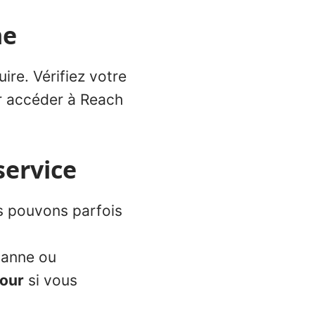
ne
ire. Vérifiez votre
ur accéder à Reach
service
us pouvons parfois
panne ou
jour
si vous