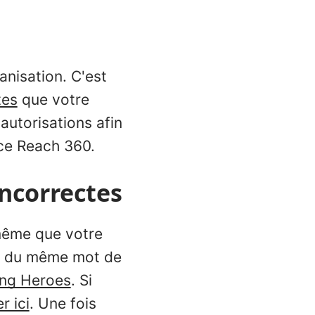
anisation. C'est
tes
que votre
autorisations afin
nce Reach 360.
ncorrectes
 même que votre
 et du même mot de
ing Heroes
. Si
er ici
. Une fois