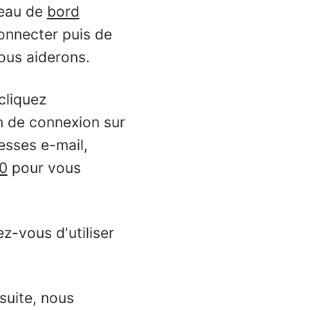
leau de
bord
onnecter puis de
ous aiderons.
cliquez
n de connexion sur
esses e-mail,
60
pour vous
z-vous d'utiliser
suite, nous