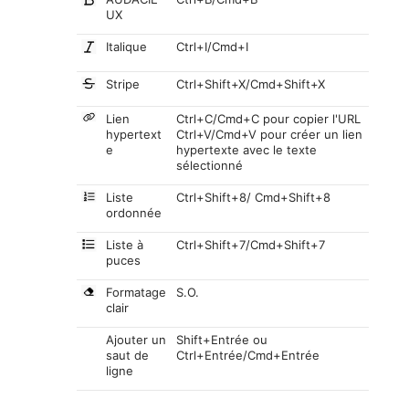
UX
Italique
Ctrl+I/Cmd+I
Stripe
Ctrl+Shift+X/Cmd+Shift+X
Lien
Ctrl+C/Cmd+C pour copier l'URL
hypertext
Ctrl+V/Cmd+V pour créer un lien
e
hypertexte avec le texte
sélectionné
Liste
Ctrl+Shift+8/ Cmd+Shift+8
ordonnée
Liste à
Ctrl+Shift+7/Cmd+Shift+7
puces
Formatage
S.O.
clair
Ajouter un
Shift+Entrée ou
saut de
Ctrl+Entrée/Cmd+Entrée
ligne