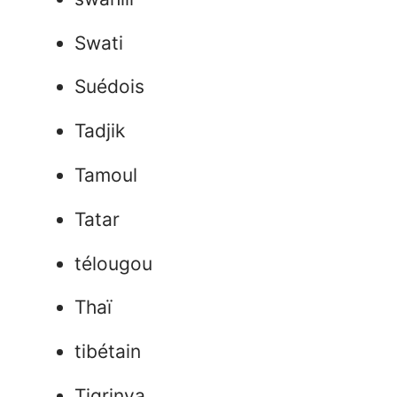
Swati
Suédois
Tadjik
Tamoul
Tatar
télougou
Thaï
tibétain
Tigrinya