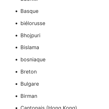
Basque
biélorusse
Bhojpuri
Bislama
bosniaque
Breton
Bulgare
Birman
Cantonais (Hong Kong)