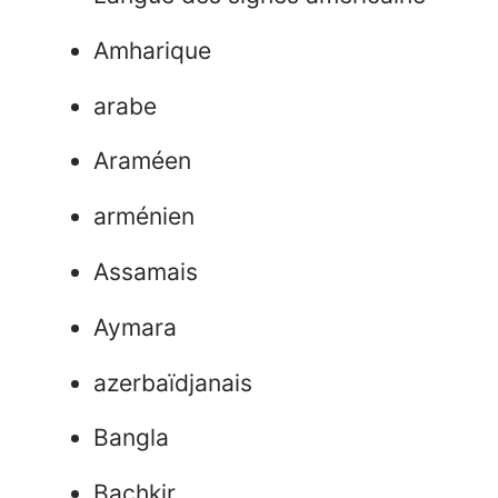
Amharique
arabe
Araméen
arménien
Assamais
Aymara
azerbaïdjanais
Bangla
Bachkir