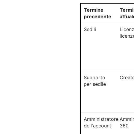
Termine
Termi
precedente
attual
Sedili
Licen
licenz
Supporto
Creat
per sedile
Amministratore
Ammin
dell'account
360