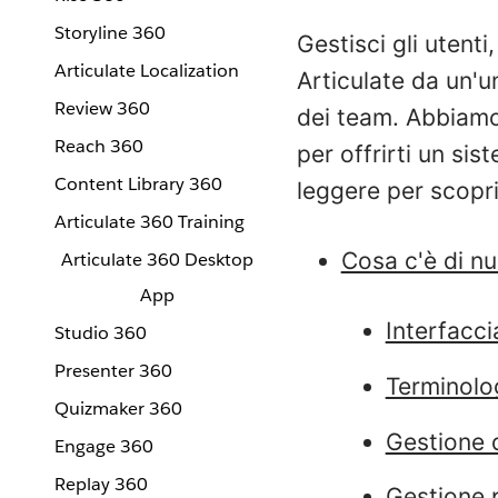
Storyline 360
Gestisci gli utenti
Articulate Localization
Articulate da un'u
Review 360
dei team. Abbiamo
Reach 360
per offrirti un sis
Content Library 360
leggere per scopri
Articulate 360 Training
Cosa c'è di n
Articulate 360 Desktop
App
Interfacci
Studio 360
Presenter 360
Terminolog
Quizmaker 360
Gestione d
Engage 360
Replay 360
Gestione p