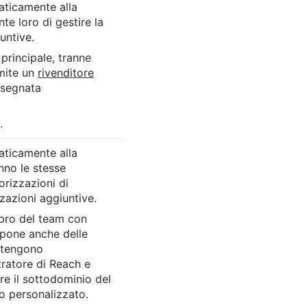
aticamente alla
e loro di gestire la
untive.
 principale, tranne
mite un
rivenditore
ssegnata
.
aticamente alla
nno le stesse
rizzazioni di
zazioni aggiuntive.
bro del team con
spone anche delle
Ottengono
ratore di Reach e
are il sottodominio del
o personalizzato.