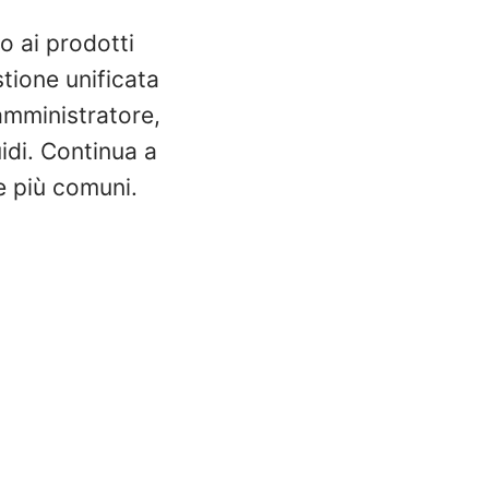
so ai prodotti
tione unificata
amministratore,
uidi. Continua a
e più comuni.