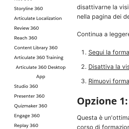
disattivarne la vis
Storyline 360
nella pagina dei d
Articulate Localization
Review 360
Continua a leggere
Reach 360
Content Library 360
Segui la forma
Articulate 360 Training
Disattiva la vis
Articulate 360 Desktop
App
Rimuovi form
Studio 360
Presenter 360
Opzione 1:
Quizmaker 360
Engage 360
Questa è un'ottim
Replay 360
corso di formazio