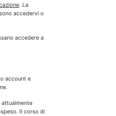
icazione
. La
ossono accedervi o
ossano accedere a
uo account e
one.
e attualmente
ospeso. Il corso di