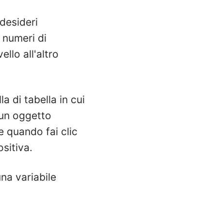
 desideri
 numeri di
ello all'altro
la di tabella in cui
 un oggetto
e quando fai clic
ositiva.
na variabile