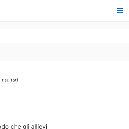
Tr
 risultati
do che gli allievi