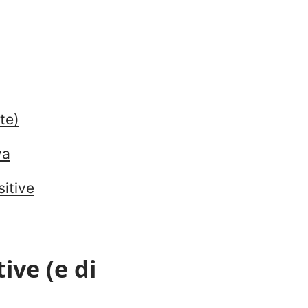
te)
va
sitive
ive (e di