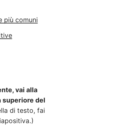
ve più comuni
itive
te, vai alla
à superiore del
a di testo, fai
iapositiva.)