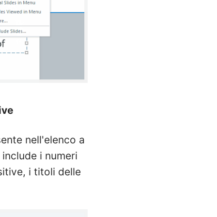
ive
sente nell'elenco a
e include i numeri
ive, i titoli delle