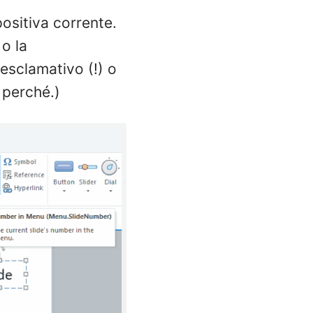
ositiva corrente.
o la
esclamativo (!) o
perché.)