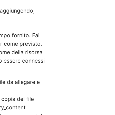
i aggiungendo,
mpo fornito. Fai
er come previsto.
nome della risorsa
o essere connessi
file da allegare e
copia del file
ory_content