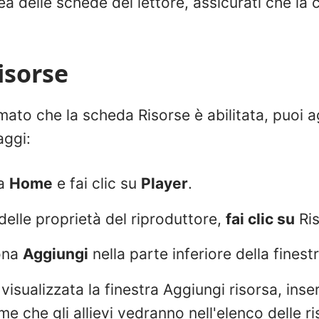
rea delle schede del lettore, assicurati che la 
isorse
to che la scheda Risorse è abilitata, puoi a
aggi:
da
Home
e fai clic su
Player
.
 delle proprietà del riproduttore,
fai clic su
Ris
cona
Aggiungi
nella parte inferiore della finestr
isualizzata la finestra Aggiungi risorsa, inseri
me che gli allievi vedranno nell'elenco delle ri