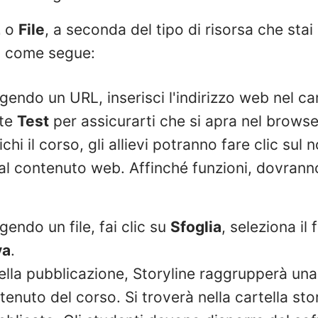
L
o
File
, a seconda del tipo di risorsa che sta
i come segue:
gendo un URL, inserisci l'indirizzo web nel ca
nte
Test
per assicurarti che si apra nel brows
hi il corso, gli allievi potranno fare clic sul 
al contenuto web. Affinché funzioni, dovrann
gendo un file, fai clic su
Sfoglia
, seleziona il 
va
.
la pubblicazione, Storyline raggrupperà una 
tenuto del corso. Si troverà nella cartella st