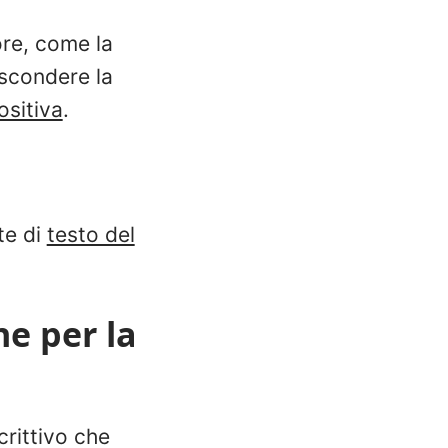
ore, come la
ascondere la
ositiva
.
te di
testo del
ne per la
crittivo che