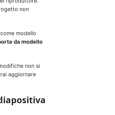
el riproduttore.
progetto non
ile come modello
porta
da modello
modifiche non si
vrai aggiornare
diapositiva