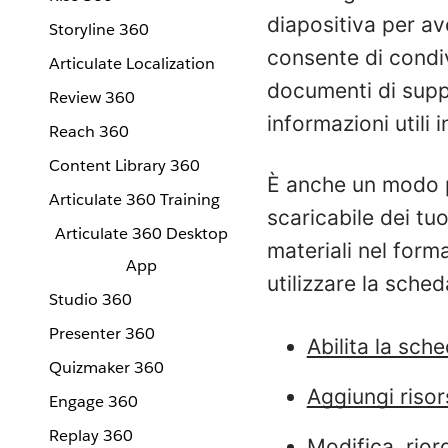
diapositiva per av
Storyline 360
consente di condiv
Articulate Localization
documenti di supp
Review 360
informazioni utili 
Reach 360
Content Library 360
È anche un modo p
Articulate 360 Training
scaricabile dei tuoi
Articulate 360 Desktop
materiali nel form
App
utilizzare la sche
Studio 360
Presenter 360
Abilita la sch
Quizmaker 360
Aggiungi risor
Engage 360
Replay 360
Modifica, rior