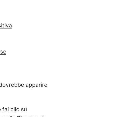
itiva
rse
, dovrebbe apparire
fai clic su