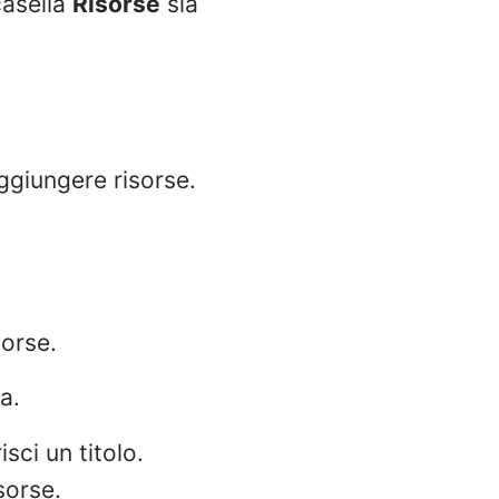
casella
Risorse
sia
ggiungere risorse.
orse.
a.
sci un titolo.
sorse.