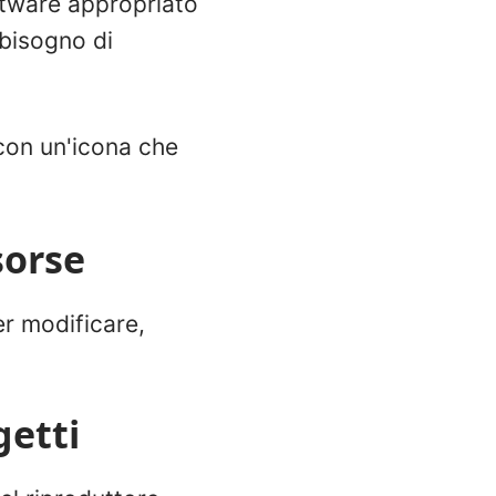
ftware appropriato
 bisogno di
 con un'icona che
sorse
per modificare,
getti