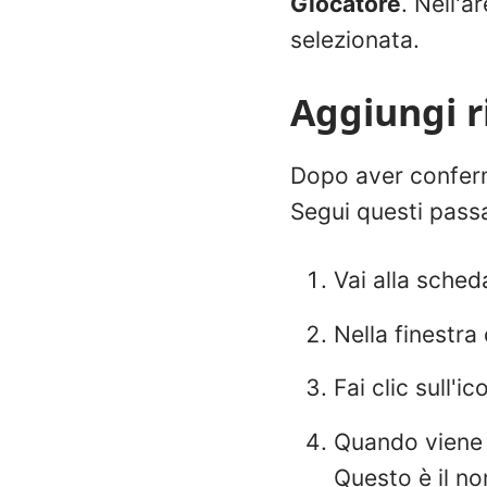
Giocatore
. Nell'a
selezionata.
Aggiungi r
Dopo aver conferma
Segui questi pass
Vai alla sche
Nella finestra
Fai clic sull'i
Quando viene v
Questo è il no