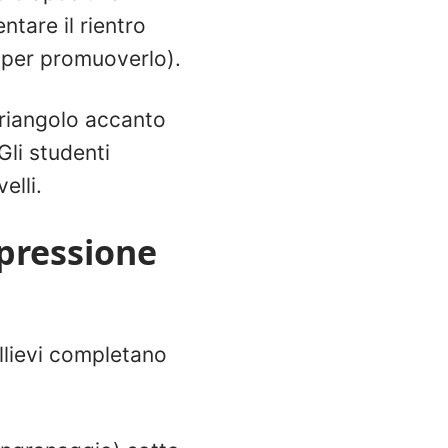
ntare il rientro
o (per promuoverlo).
triangolo accanto
Gli studenti
elli.
pressione
llievi completano