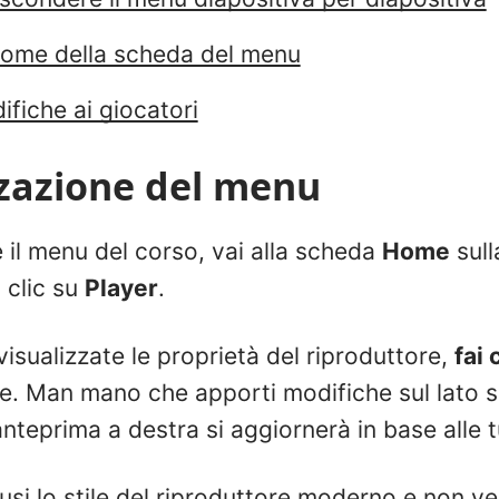
nome della scheda del menu
ifiche ai giocatori
zazione del menu
 il menu del corso, vai alla scheda
Home
sull
 clic su
Player
.
sualizzate le proprietà del riproduttore,
fai 
e. Man mano che apporti modifiche sul lato si
 anteprima a destra si aggiornerà in base alle t
si lo stile del
riproduttore moderno
e non ved