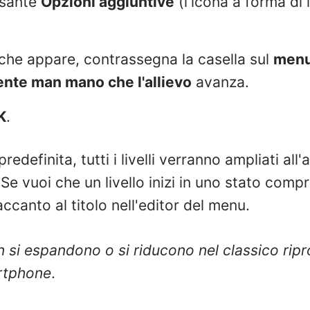
ulsante
Opzioni aggiuntive
(l'icona a forma di
 che appare, contrassegna la casella sul
menu
nte man mano che l'allievo
avanza.
K
.
edefinita, tutti i livelli verranno ampliati all
. Se vuoi che un livello inizi in uno stato compr
ccanto al titolo nell'editor del menu.
non si espandono o si riducono nel classico ri
artphone
.