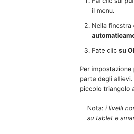
Fai clic sul p
il menu.
Nella finestra
automaticame
Fate clic
su O
Per impostazione pr
parte degli allievi
piccolo triangolo a
Nota:
i livelli 
su tablet e sm