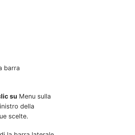
a barra
clic su
Menu sulla
nistro della
ue scelte.
i la barra laterale