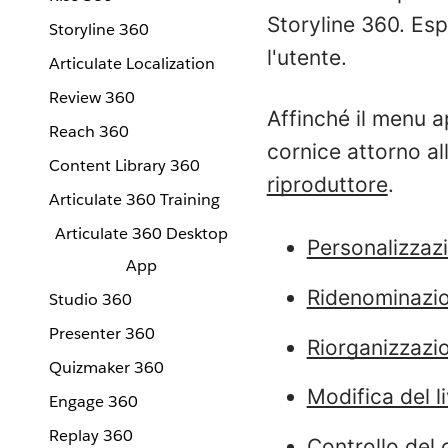
Storyline 360. Esp
Storyline 360
l'utente.
Articulate Localization
Review 360
Affinché il menu a
Reach 360
cornice attorno al
Content Library 360
riproduttore
.
Articulate 360 Training
Articulate 360 Desktop
Personalizzaz
App
Ridenominazio
Studio 360
Presenter 360
Riorganizzazi
Quizmaker 360
Modifica del li
Engage 360
Replay 360
Controllo del