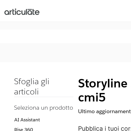
Storyline
Sfoglia gli
articoli
cmi5
Seleziona un prodotto
Ultimo aggiornamento
AI Assistant
Pubblica i tuoi co
Rise 360