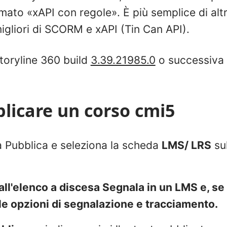
mato «xAPI con regole». È più semplice di alt
igliori di SCORM e xAPI (Tin Can API).
Storyline 360 build
3.39.21985.0
o successiva 
licare un corso cmi5
ra Pubblica e seleziona la scheda
LMS/ LRS
sul
all'elenco
a discesa Segnala in un LMS
e, se 
le opzioni di segnalazione e tracciamento.