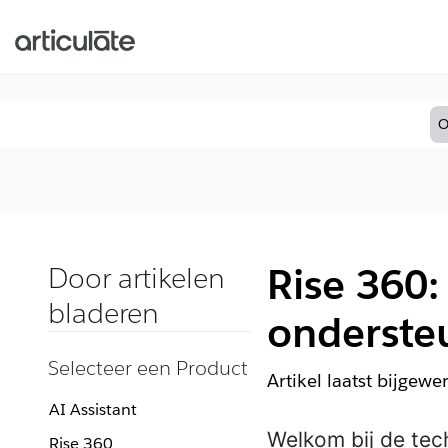
O
Rise 360:
Door artikelen
bladeren
onderste
Selecteer een Product
Artikel laatst bijgewe
AI Assistant
Welkom bij de tec
Rise 360