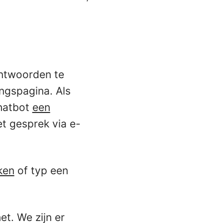
antwoorden te
ingspagina. Als
chatbot
een
 gesprek via e-
ken
of typ een
et. We zijn er