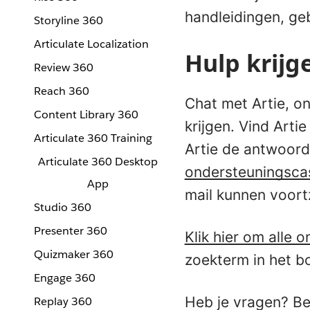
handleidingen, ge
Storyline 360
Articulate Localization
Hulp krijg
Review 360
Reach 360
Chat met Artie, 
Content Library 360
krijgen. Vind Arti
Articulate 360 Training
Artie de antwoorde
Articulate 360 Desktop
ondersteuningsca
App
mail kunnen voort
Studio 360
Presenter 360
Klik hier om alle 
Quizmaker 360
zoekterm in het b
Engage 360
Heb je vragen? B
Replay 360