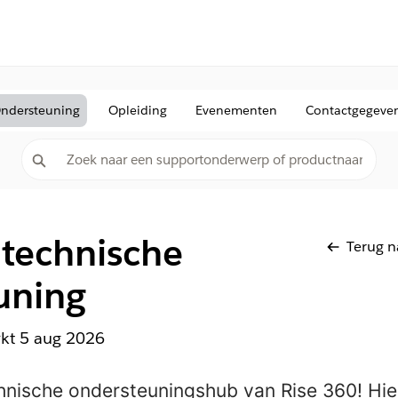
ndersteuning
Opleiding
Evenementen
Contactgegeve
 technische
Terug n
uning
rkt
5 aug 2026
hnische ondersteuningshub van Rise 360! Hier 