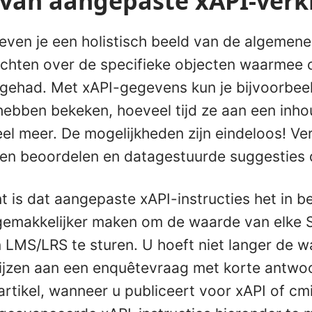
 van aangepaste xAPI-verk
even je een holistisch beeld van de algemene
zichten over de specifieke objecten waarmee 
 gehad. Met xAPI-gegevens kun je bijvoorbee
 hebben bekeken, hoeveel tijd ze aan een inh
el meer. De mogelijkheden zijn eindeloos! Ve
ngen beoordelen en datagestuurde suggesties
t is dat aangepaste xAPI-instructies het in b
emakkelijker maken om de waarde van elke S
n LMS/LRS te sturen. U hoeft niet langer de w
wijzen aan een enquêtevraag met korte antwo
rtikel, wanneer u publiceert voor xAPI of cm