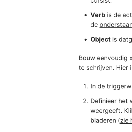
cursist.
Verb
is de ac
de
onderstaa
Object
is datg
Bouw eenvoudig xA
te schrijven. Hier 
In de triggerw
Definieer het
weergeeft. Kl
bladeren (
zie 