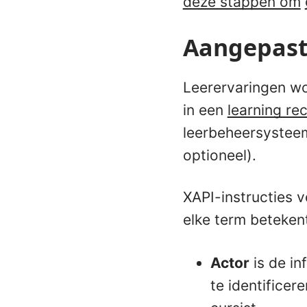
deze stappen om
Aangepast
Leerervaringen wo
in een
learning re
leerbeheersysteem
optioneel).
XAPI-instructies v
elke term beteken
Actor
is de in
te identificer