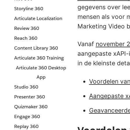
gegevens over lee
Storyline 360
mensen als voor ma
Articulate Localization
Marketing Video b
Review 360
Reach 360
Vanaf
november 
Content Library 360
aangepaste xAPI-in
Articulate 360 Training
in de kleinste det
Articulate 360 Desktop
App
Voordelen van
Studio 360
Aangepaste xA
Presenter 360
Quizmaker 360
Geavanceerde
Engage 360
Replay 360