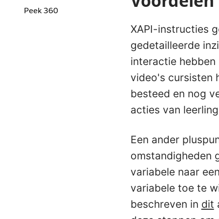
Voordelen
Peek 360
XAPI-instructies g
gedetailleerde in
interactie hebben
video's cursisten
besteed en nog ve
acties van leerli
Een ander pluspun
omstandigheden g
variabele naar ee
variabele toe te 
beschreven in
dit
a