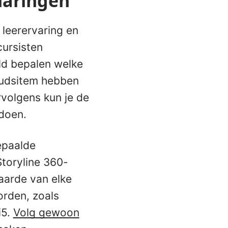
laringen
 leerervaring en
cursisten
ld bepalen welke
oudsitem hebben
rvolgens kun je de
 doen.
epaalde
toryline 360-
aarde van elke
orden, zoals
i5.
Volg gewoon