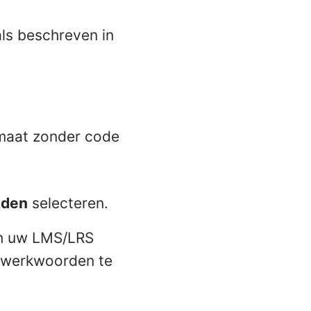
ls beschreven in
rmaat zonder code
nden
selecteren.
 in uw LMS/LRS
e werkwoorden te