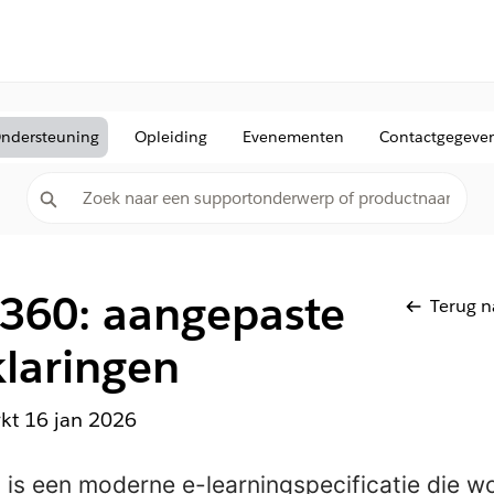
ndersteuning
Opleiding
Evenementen
Contactgegeve
 360: aangepaste
Terug n
klaringen
rkt
16 jan 2026
)
is een moderne e-learningspecificatie die w