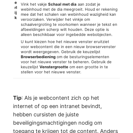
e
Vink het vakje
Schaal met dia
aan zodat je
rl
webinhoud met de dia meegroeit. Houd er rekening
ij
mee dat het schalen van webinhoud wazigheid kan
k
veroorzaken. Verwijder het vinkje om
schaalvergroting te voorkomen wanneer je tekst en
afbeeldingen scherp wilt houden. Deze optie is
alleen beschikbaar voor ingebedde webobjecten.
U kunt kiezen hoe het nieuwe venster eruitziet
voor webcontent die in een nieuw browservenster
wordt weergegeven. Gebruik de keuzelijst
Browserbediening
om de besturingselementen
voor het nieuwe venster te beheren. Gebruik de
keuzelijst
Venstergrootte
om een grootte in te
stellen voor het nieuwe venster.
Tip
: Als je webcontent zich op het
internet of op een intranet bevindt,
hebben cursisten de juiste
beveiligingsmachtigingen nodig om
toegang te krijgen tot de content. Anders