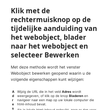
Klik met de
rechtermuisknop op de
tijdelijke aanduiding van
het webobject, blader
naar het webobject en
selecteer Bewerken
Met deze methode wordt het venster
Webobject bewerken geopend waarin u de
volgende eigenschappen kunt wijzigen:
A
Wijzig de URL die in het veld
Adres
wordt
d
weergegeven, of klik op de knop
Bladeren
en
r
navigeer naar een map op uw lokale computer die
e
html-inhoud bevat.
s
Als je lokale html-inhoud gebruikt, zorg er dan voor