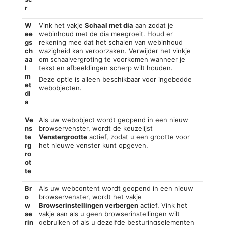
r
W
Vink het vakje
Schaal met dia
aan zodat je
ee
webinhoud met de dia meegroeit. Houd er
gs
rekening mee dat het schalen van webinhoud
ch
wazigheid kan veroorzaken. Verwijder het vinkje
aa
om schaalvergroting te voorkomen wanneer je
l
tekst en afbeeldingen scherp wilt houden.
m
Deze optie is alleen beschikbaar voor ingebedde
et
webobjecten.
di
a
Ve
Als uw webobject wordt geopend in een nieuw
ns
browservenster, wordt de keuzelijst
te
Venstergrootte
actief, zodat u een grootte voor
rg
het nieuwe venster kunt opgeven.
ro
ot
te
Br
Als uw webcontent wordt geopend in een nieuw
o
browservenster, wordt het vakje
w
Browserinstellingen verbergen
actief. Vink het
se
vakje aan als u geen browserinstellingen wilt
rin
gebruiken of als u dezelfde besturingselementen