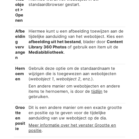
obje
standaardbrowser gestart.
ct >
Ope
nen
Afbe
Hiermee kunt u een afbeelding toewijzen aan de
eldin
tijdelijke aanduiding van het webobject. Kies een
g
afbeelding uit het bestand
, blader door
Content
verv
Library 360 Photos
of gebruik een item uit de
ange
Mediabibliotheek
.
n
Hern
Gebruik deze optie om de standaardnaam te
oem
wijzigen die is toegewezen aan webobjecten
en
(
webobject 1
,
webobject 2
, enz.).
Een andere manier om webobjecten en andere
items te hernoemen, is door de
tijdlijn
te
gebruiken.
Groo
Dit is een andere manier om een exacte grootte
tte
en positie op te geven voor de tijdelijke
en
aanduiding van uw webobject op de dia.
posit
Meer informatie over het venster Grootte en
ie
positie
.