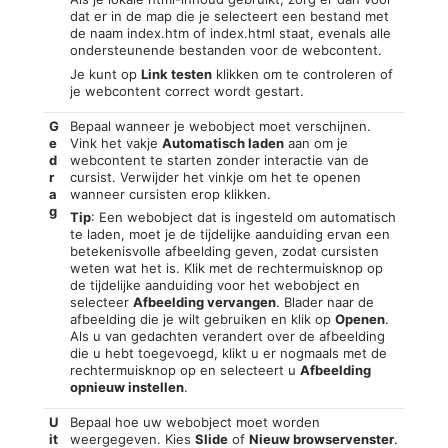
dat er in de map die je selecteert een bestand met
de naam index.htm of index.html staat, evenals alle
ondersteunende bestanden voor de webcontent.
Je kunt op
Link testen
klikken om te controleren of
je webcontent correct wordt gestart.
G
Bepaal wanneer je webobject moet verschijnen.
e
Vink het vakje
Automatisch laden
aan om je
d
webcontent te starten zonder interactie van de
r
cursist. Verwijder het vinkje om het te openen
a
wanneer cursisten erop klikken.
g
Tip
: Een webobject dat is ingesteld om automatisch
te laden, moet je de tijdelijke aanduiding ervan een
betekenisvolle afbeelding geven, zodat cursisten
weten wat het is. Klik met de rechtermuisknop op
de tijdelijke aanduiding voor het webobject en
selecteer
Afbeelding vervangen
. Blader naar de
afbeelding die je wilt gebruiken en klik op
Openen
.
Als u van gedachten verandert over de afbeelding
die u hebt toegevoegd, klikt u er nogmaals met de
rechtermuisknop op en selecteert u
Afbeelding
opnieuw instellen
.
U
Bepaal hoe uw webobject moet worden
it
weergegeven. Kies
Slide
of
Nieuw browservenster
.