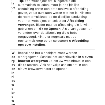
Tip
: Een webobject dat is ingesteld om
la
automatisch te laden, moet je de tijdelijke
de
aanduiding ervan een betekenisvolle afbeelding
n
geven, zodat cursisten weten wat het is. Klik met
de rechtermuisknop op de tijdelijke aanduiding
voor het webobject en selecteer
Afbeelding
vervangen
. Blader naar de afbeelding die je wilt
gebruiken en klik op
Openen
. Als u van gedachten
verandert over de afbeelding die u hebt
toegevoegd, klikt u er nogmaals met de
rechtermuisknop op en selecteert u
Afbeelding
opnieuw instellen
.
W
Bepaal hoe het webobject moet worden
ee
weergegeven. Schakel het selectievakje
In nieuwe
rg
browser weergeven
uit om uw webinhoud in een
ev
dia te starten. Vink het vakje aan om het in een
en
nieuw browservenster te openen.
in
ni
eu
w
e
br
o
w
se