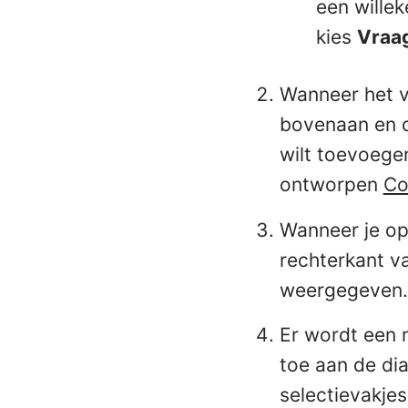
een willek
kies
Vraag
Wanneer het v
bovenaan en de
wilt toevoege
ontworpen
Co
Wanneer je op
rechterkant v
weergegeven.
Er wordt een 
toe aan de di
selectievakjes