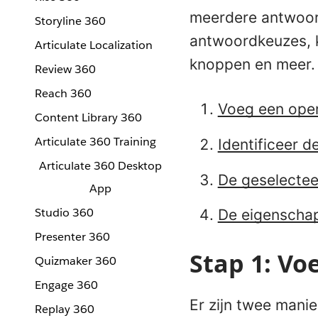
meerdere antwoord
Storyline 360
antwoordkeuzes, k
Articulate Localization
knoppen en meer.
Review 360
Reach 360
Voeg een open
Content Library 360
Articulate 360 Training
Identificeer 
Articulate 360 Desktop
De geselecte
App
Studio 360
De eigenscha
Presenter 360
Stap 1: Vo
Quizmaker 360
Engage 360
Er zijn twee mani
Replay 360