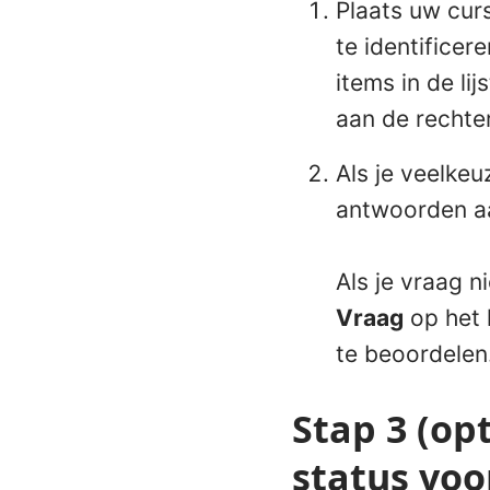
Plaats uw cur
te identificer
items in de li
aan de rechter
Als je veelke
antwoorden a
Als je vraag n
Vraag
op het 
te beoordelen
Stap 3 (op
status vo