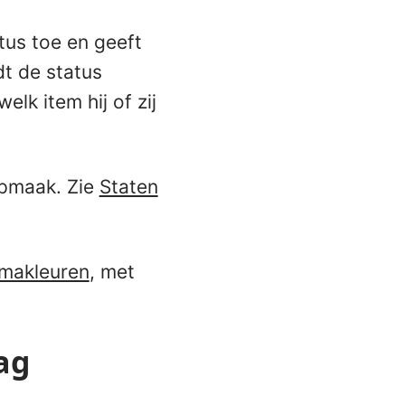
tus toe en geeft
dt de status
lk item hij of zij
opmaak. Zie
Staten
makleuren
, met
ag