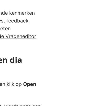
lende kenmerken
s, feedback,
oeten
e Vrageneditor
en dia
 en klik op
Open