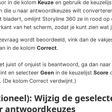
sor in de kolom
Keuze
en gebruik de keuzelij
en die u naar antwoordkeuzes wilt converteren.
jst bladert, omlijnt Storyline 360 ze in rood op
kant van het scherm, zodat je kunt zien wat j
uzevraag wordt beoordeeld, vink dan de vakjes
an in de kolom
Correct
.
iet juist of onjuist is beantwoord, ga dan naar
lint en selecteer
Geen
in de keuzelijst
Score
o
. (De kolom Correct verdwijnt.)
tioneel): Wijzig de geselec
or antwoordkeuzes