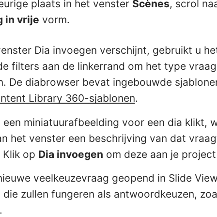
eurige plaats in het venster
Scènes
, scrol na
 in vrije
vorm.
enster Dia invoegen verschijnt, gebruikt u he
 filters aan de linkerrand om het type vraag
n. De diabrowser bevat ingebouwde sjablonen
ntent Library 360-sjablonen
.
 een miniatuurafbeelding voor een dia klikt, 
an het venster een beschrijving van dat vraa
 Klik op
Dia invoegen
om deze aan je project
nieuwe veelkeuzevraag geopend in Slide View
a die zullen fungeren als antwoordkeuzen, zoa
.