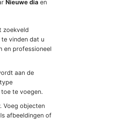
ar
Nieuwe dia
en
t zoekveld
 te vinden dat u
 en professioneel
wordt aan de
gtype
 toe te voegen.
. Voeg objecten
ls afbeeldingen of