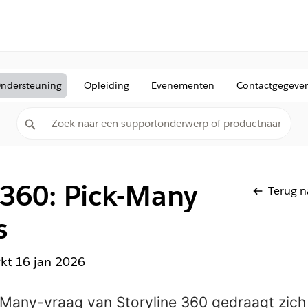
ndersteuning
Opleiding
Evenementen
Contactgegeve
 360: Pick-Many
Terug n
s
rkt
16 jan 2026
Many-vraag van Storyline 360 gedraagt zich