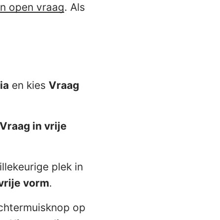
en open vraag
. Als
ia
en kies
Vraag
Vraag in vrije
lekeurige plek in
vrije vorm
.
chtermuisknop op