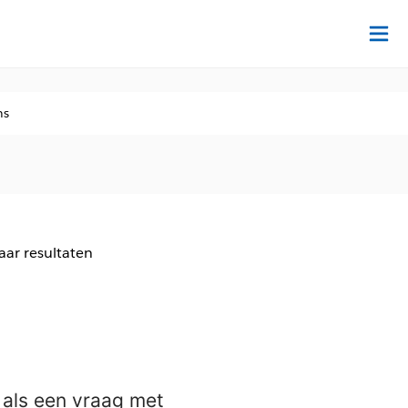
Tr
ns
aar resultaten
 als een vraag met