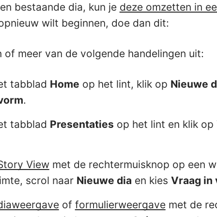
en bestaande dia, kun je
deze omzetten in e
 opnieuw wilt beginnen, doe dan dit:
n of meer van de volgende handelingen uit:
et tabblad
Home
op het lint, klik op
Nieuwe d
 vorm
.
et tabblad
Presentaties
op het lint en klik op
Story View
met de rechtermuisknop op een wil
imte, scrol naar
Nieuwe dia
en kies
Vraag in 
diaweergave
of
formulierweergave
met de re