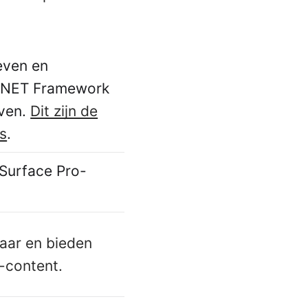
even en
 .NET Framework
jven.
Dit zijn de
s
.
Surface Pro-
baar en bieden
-content.