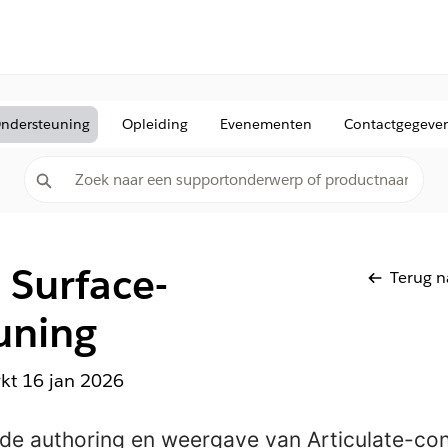
ndersteuning
Opleiding
Evenementen
Contactgegeve
 Surface-
Terug n
uning
rkt
16 jan 2026
e authoring en weergave van Articulate-con