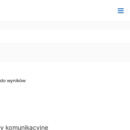
Na
 do wyników
oły komunikacyjne