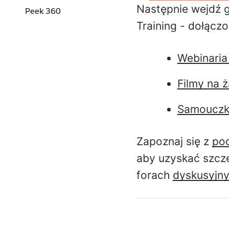
Następnie wejdź g
Peek 360
Training - dołącz
Webinaria
Filmy na 
Samouczki
Zapoznaj się z
pod
aby uzyskać szcze
forach
dyskusyjn