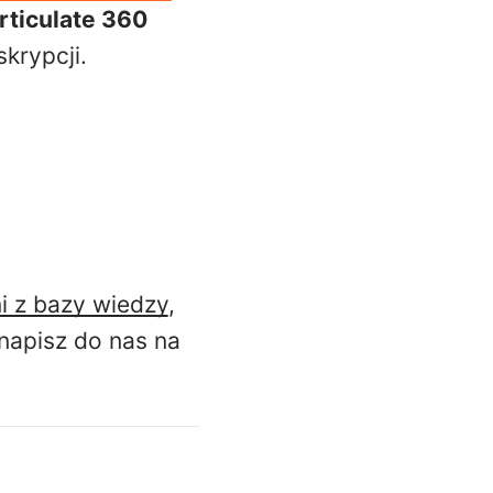
rticulate 360
krypcji.
i z bazy wiedzy
,
napisz do nas na