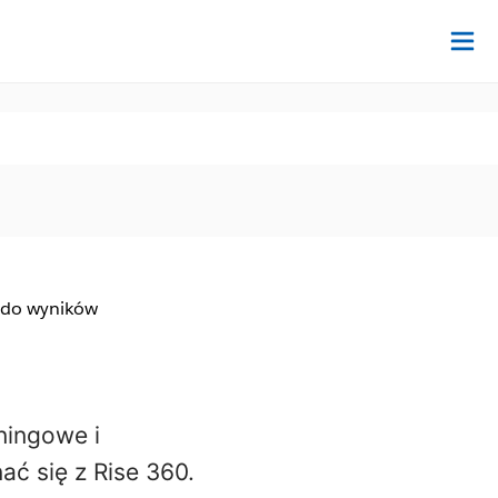
Na
 do wyników
ningowe i
ć się z Rise 360.