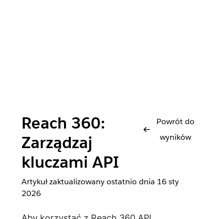
Reach 360:
Powrót do
wyników
Zarządzaj
kluczami API
Artykuł zaktualizowany ostatnio dnia
16 sty
2026
Aby korzystać z
Reach 360 API
,