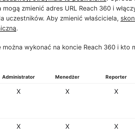
a mogą zmienić adres URL Reach 360 i włącz
la uczestników. Aby zmienić właściciela,
skont
iczną
.
e można wykonać na koncie Reach 360 i kto 
Administrator
Menedżer
Reporter
X
X
X
X
X
X