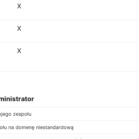
X
X
X
ministrator
jego zespołu
ołu na domenę niestandardową