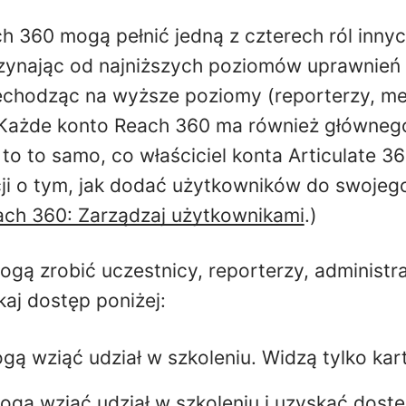
 360 mogą pełnić jedną z czterech ról innyc
ynając od najniższych poziomów uprawnień 
zechodząc na wyższe poziomy (reporterzy, m
 Każde konto Reach 360 ma również głównego
 to to samo, co właściciel konta Articulate 3
ji o tym, jak dodać użytkowników do swojeg
ach 360: Zarządzaj użytkownikami
.)
gą zrobić uczestnicy, reporterzy, administra
skaj dostęp poniżej:
ą wziąć udział w szkoleniu. Widzą tylko kart
gą wziąć udział w szkoleniu i uzyskać dost