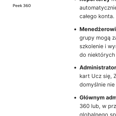
Peek 360
automatycznie
całego konta. 
Menedżerowi
grupy mogą z
szkolenie i wy
do niektórych 
Administrato
kart Ucz się, 
domyślnie nie
Głównym adm
360 lub, w pr
globalnego sp