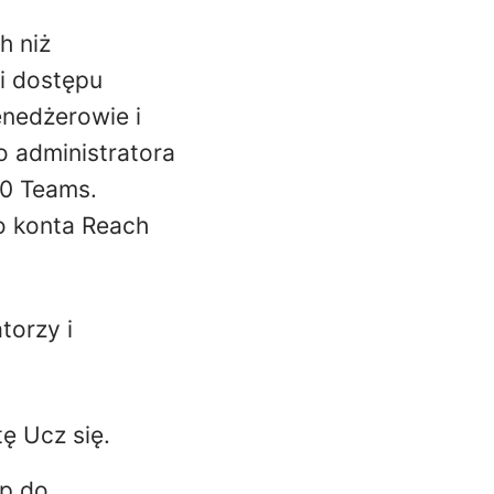
h niż
i dostępu
enedżerowie i
 administratora
60 Teams.
o konta Reach
torzy i
ę Ucz się.
ęp do