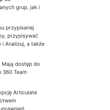
nych grup, jak i
u przypisanej
py, przypisywać
i Analizuj, a także
 Mają dostęp do
ate 360 Team
ypcję Articulate
nictwem
 uprawnień