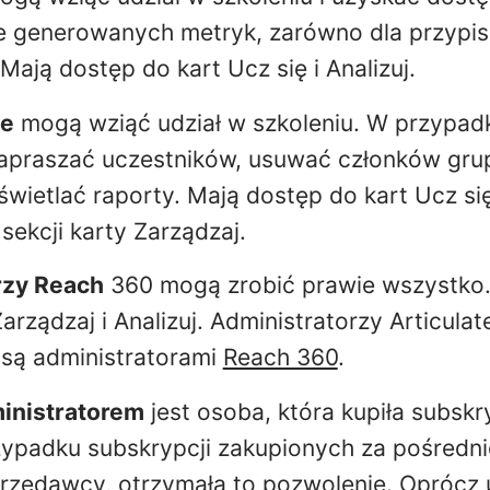
 generowanych metryk, zarówno dla przypisa
Mają dostęp do kart Ucz się i Analizuj.
e
mogą wziąć udział w szkoleniu. W przypadk
apraszać uczestników, usuwać członków gru
świetlać raporty. Mają dostęp do kart Ucz się 
sekcji karty Zarządzaj.
rzy Reach
360 mogą zrobić prawie wszystko.
Zarządzaj i Analizuj. Administratorzy Articul
 są administratorami
Reach 360
.
inistratorem
jest osoba, która kupiła subskr
zypadku subskrypcji zakupionych za pośred
rzedawcy, otrzymała to pozwolenie
. Oprócz