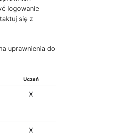
yć logowanie
aktuj się z
ma uprawnienia do
Uczeń
X
X