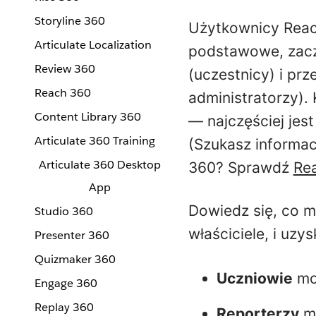
Storyline 360
Użytkownicy Reach
Articulate Localization
podstawowe, zacz
Review 360
(uczestnicy) i pr
Reach 360
administratorzy).
Content Library 360
— najczęściej jest
Articulate 360 Training
(Szukasz informac
Articulate 360 Desktop
360? Sprawdź
Re
App
Dowiedz się, co mo
Studio 360
właściciele, i uzy
Presenter 360
Quizmaker 360
Uczniowie
mog
Engage 360
Replay 360
Reporterzy
mo