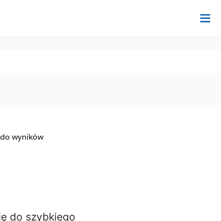
Na
 do wyników
ię do szybkiego