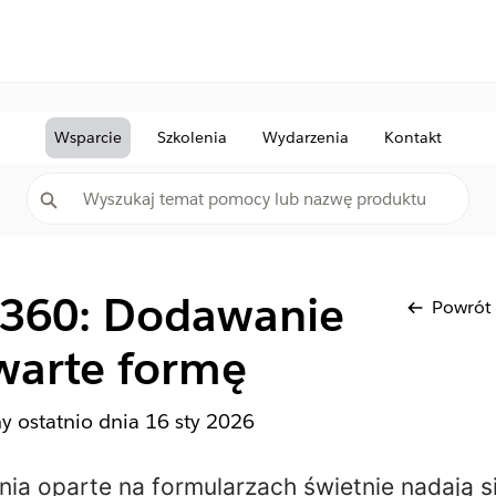
Wsparcie
Szkolenia
Wydarzenia
Kontakt
e 360: Dodawanie
Powrót
warte formę
ny ostatnio dnia
16 sty 2026
nia oparte na formularzach
świetnie nadają s