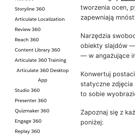
tworzenia ocen, p
Storyline 360
zapewniają mnós
Articulate Localization
Review 360
Narzędzia swobodn
Reach 360
obiekty slajdów — 
Content Library 360
— w angażujące in
Articulate 360 Training
Articulate 360 Desktop
Konwertuj postaci
App
statyczne zdjęcia
Studio 360
to sobie wyobraz
Presenter 360
Quizmaker 360
Zapoznaj się z ka
Engage 360
poniżej:
Replay 360