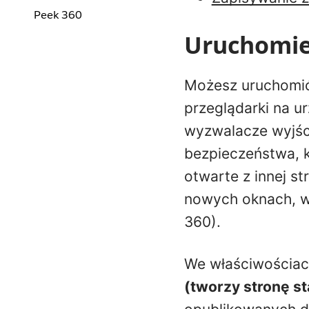
Peek 360
Uruchomie
Możesz uruchomić 
przeglądarki na u
wyzwalacze wyjśc
bezpieczeństwa, k
otwarte z innej s
nowych oknach, wi
360).
We właściwościac
(tworzy stronę s