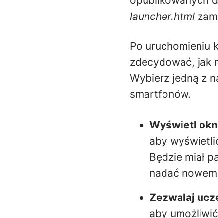
opublikowanych da
launcher.html
zami
Po uruchomieniu 
zdecydować, jak 
Wybierz jedną z n
smartfonów.
Wyświetl okn
aby wyświetli
Będzie miał p
nadać nowemu 
Zezwalaj ucz
aby umożliwić