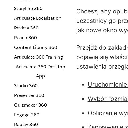
Storyline 360
Chcesz, aby opubl
Articulate Localization
uczestnicy go prz
Review 360
jak nowe okno wyg
Reach 360
Przejdź do zakład
Content Library 360
pojawią się właści
Articulate 360 Training
ustawienia przeglą
Articulate 360 Desktop
App
Uruchomienie
Studio 360
Presenter 360
Wybór rozmia
Quizmaker 360
Obliczanie w
Engage 360
Replay 360
Zapisywanie 