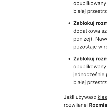
opublikowany 
białej przestr
Zablokuj rozm
dodatkowa sz
poniżej). Nawe
pozostaje w r
Zablokuj rozm
opublikowany 
jednocześnie 
białej przestr
Jeśli używasz
kla
rozwijanej
Rozmia