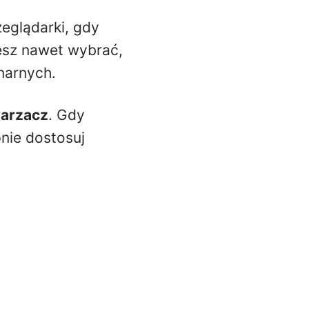
eglądarki, gdy
esz nawet wybrać,
narnych.
arzacz
. Gdy
nie dostosuj