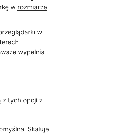
arkę w
rozmiarze
przeglądarki w
terach
awsze wypełnia
 z tych opcji z
domyślna. Skaluje