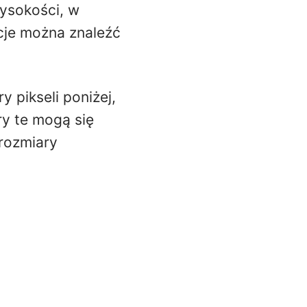
wysokości, w
cje można znaleźć
pikseli poniżej,
ry te mogą się
rozmiary