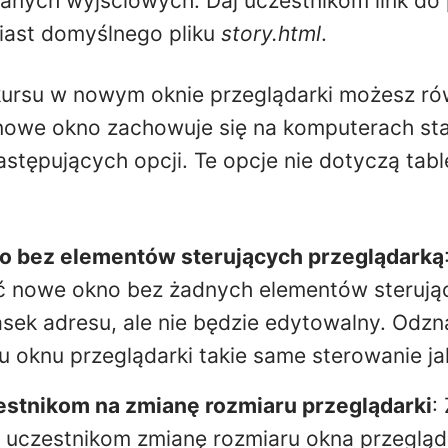
nych wyjściowych. Daj uczestnikom link do 
ast domyślnego pliku
story.html
.
kursu w nowym oknie przeglądarki możesz ró
nowe okno zachowuje się na komputerach sta
astępujących opcji. Te opcje nie dotyczą tabl
o bez elementów sterujących przeglądarką
ć nowe okno bez żadnych elementów sterując
asek adresu, ale nie będzie edytowalny. Odzn
oknu przeglądarki takie same sterowanie ja
estnikom na zmianę rozmiaru przeglądarki
:
 uczestnikom zmianę rozmiaru okna przegląd