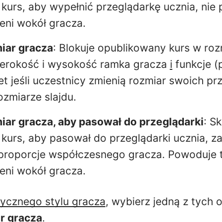
kurs, aby wypełnić przeglądarkę ucznia, nie
zeni wokół gracza.
iar gracza
: Blokuje opublikowany kurs w roz
erokość i wysokość ramka gracza
i
funkcje (
t jeśli uczestnicy zmienią rozmiar swoich pr
ozmiarze slajdu.
iar gracza, aby pasował do przeglądarki
: S
kurs, aby pasował do przeglądarki ucznia, 
proporcje współczesnego gracza. Powoduje 
zeni wokół gracza.
sycznego stylu gracza
, wybierz jedną z tych op
r gracza
.