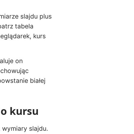
miarze slajdu plus
atrz tabela
zeglądarek, kurs
kaluje on
zachowując
owstanie białej
o kursu
 wymiary slajdu.