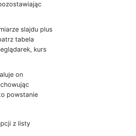
 pozostawiając
miarze slajdu plus
patrz tabela
zeglądarek, kurs
kaluje on
zachowując
to powstanie
cji z listy