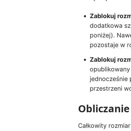
Zablokuj rozm
dodatkowa sze
poniżej). Nawe
pozostaje w r
Zablokuj rozm
opublikowany 
jednocześnie 
przestrzeni w
Obliczani
Całkowity rozmiar