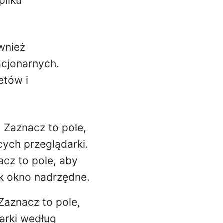
pliku
wnież
cjonarnych.
etów i
: Zaznacz to pole,
ych przeglądarki.
acz to pole, aby
k okno nadrzędne.
 Zaznacz to pole,
arki według