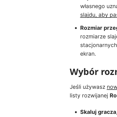
własnego uzn
slajdu, aby p
Rozmiar prze
rozmiarze sla
stacjonarnych
ekran.
Wybór roz
Jeśli używasz
now
listy rozwijanej
Ro
Skaluj gracza