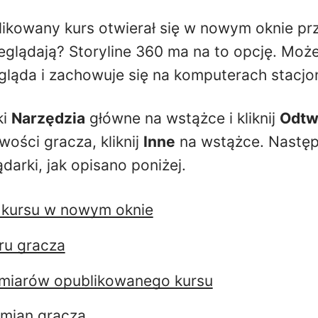
ikowany kurs otwierał się w nowym oknie prz
eglądają? Storyline 360 ma na to opcję. Moż
ląda i zachowuje się na komputerach stacjo
ki
Narzędzia
główne na wstążce i kliknij
Odtw
wości gracza, kliknij
Inne
na wstążce. Następ
darki, jak opisano poniżej.
 kursu w nowym oknie
ru gracza
ymiarów opublikowanego kursu
zmian gracza