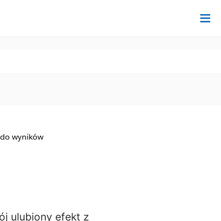
Na
 do wyników
j ulubiony efekt z