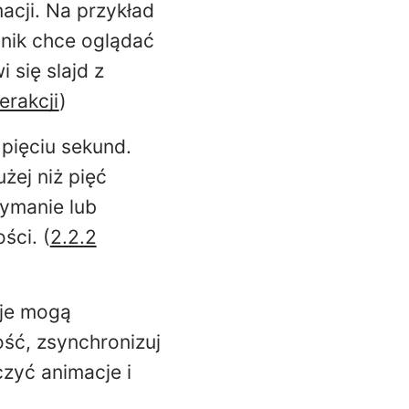
acji. Na przykład
tnik chce oglądać
 się slajd z
erakcji
)
 pięciu sekund.
żej niż pięć
ymanie lub
ści. (
2.2.2
cje mogą
ść, zsynchronizuj
zyć animacje i