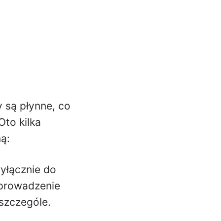
 są płynne, co
Oto kilka
ą:
wyłącznie do
 prowadzenie
szczególe.