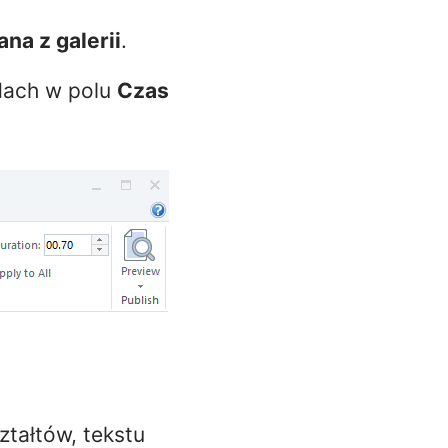
na z galerii
.
dach w polu
Czas
ztałtów, tekstu