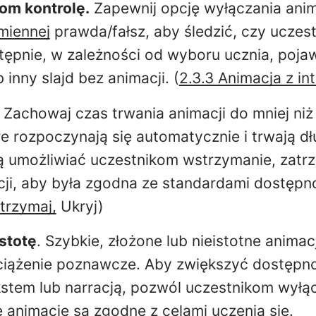
om kontrolę.
Zapewnij opcję wyłączania anim
miennej
prawda/fałsz, aby śledzić, czy uczes
ępnie, w zależności od wyboru ucznia, pojawi
 inny slajd bez animacji. (
2.3.3 Animacja z int
. Zachowaj czas trwania animacji do mniej niż
e rozpoczynają się automatycznie i trwają dłu
 umożliwiać uczestnikom wstrzymanie, zatrz
cji, aby była zgodna ze standardami dostępno
trzymaj,
Ukryj)
stotę
. Szybkie, złożone lub nieistotne anima
iążenie poznawcze. Aby zwiększyć dostępno
kstem lub narracją, pozwól uczestnikom wyłąc
e animacje są zgodne z celami uczenia się.