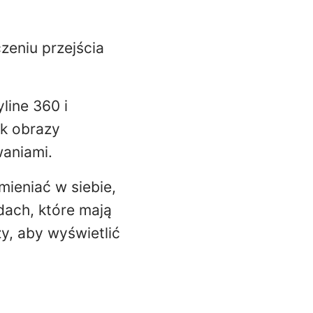
zeniu przejścia
line 360 i
ak obrazy
waniami.
ieniać w siebie,
dach, które mają
y, aby wyświetlić