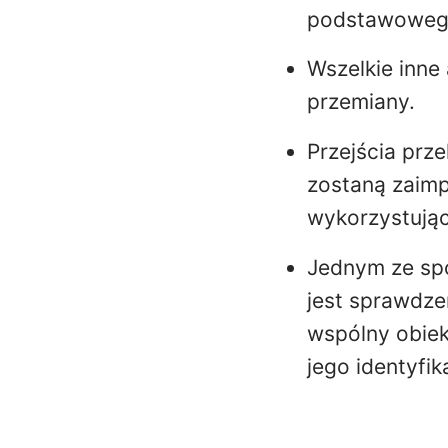
podstawowego,
Wszelkie inne
przemiany.
Przejścia prz
zostaną zaimp
wykorzystując
Jednym ze spo
jest sprawdzen
wspólny obiek
jego identyfik