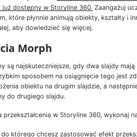
 już dostępny w Storyline 360.
Zaangażuj ucz
, które płynnie animują obiekty, kształty i i
alej, aby dowiedzieć się więcej.
ścia Morph
ny są najskuteczniejsze, gdy dwa slajdy mają 
zybkim sposobem na osiągnięcie tego jest z
łożenia obiektu na drugim slajdzie, a następn
ny do drugiego slajdu.
a przekształcenia w Storyline 360, wykonaj na
, do którego chcesz zastosować efekt przeksz