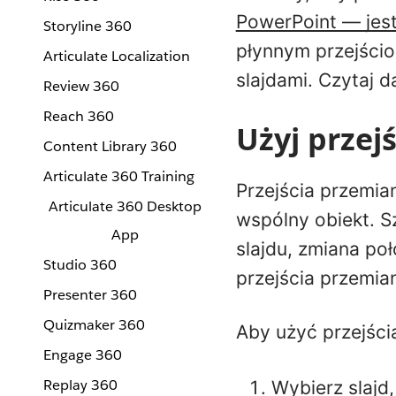
PowerPoint — jest
Storyline 360
płynnym przejściom
Articulate Localization
slajdami. Czytaj d
Review 360
Reach 360
Użyj przej
Content Library 360
Articulate 360 Training
Przejścia przemia
Articulate 360 Desktop
wspólny obiekt. S
App
slajdu, zmiana po
Studio 360
przejścia przemia
Presenter 360
Quizmaker 360
Aby użyć przejści
Engage 360
Replay 360
Wybierz slajd