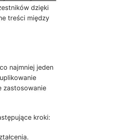
estników dzięki
nne treści między
co najmniej jeden
duplikowanie
ie zastosowanie
stępujące kroki:
tałcenia.