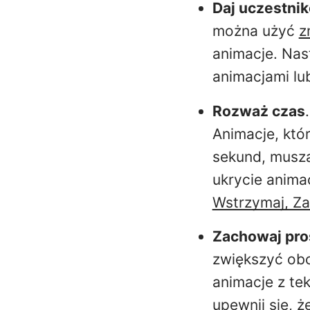
Daj uczestnik
można użyć
z
animacje. Nast
animacjami lub
Rozważ czas
Animacje, któr
sekund, muszą
ukrycie anima
Wstrzymaj, Za
Zachowaj pro
zwiększyć obc
animacje z te
upewnij się, ż