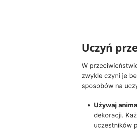
Uczyń prz
W przeciwieństwie
zwykle czyni je be
sposobów na uczyn
Używaj animac
dekoracji. Ka
uczestników p