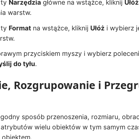
rty
Narzędzia
główne na wstążce, kliknij
Ułóż
nia warstw.
rty
Format
na wstążce, kliknij
Ułóż
i wybierz j
rstw.
t prawym przyciskiem myszy i wybierz polecen
ślij do tyłu
.
e, Rozgrupowanie i Przeg
godny sposób przenoszenia, rozmiaru, obrac
 atrybutów wielu obiektów w tym samym czas
 obiektem.