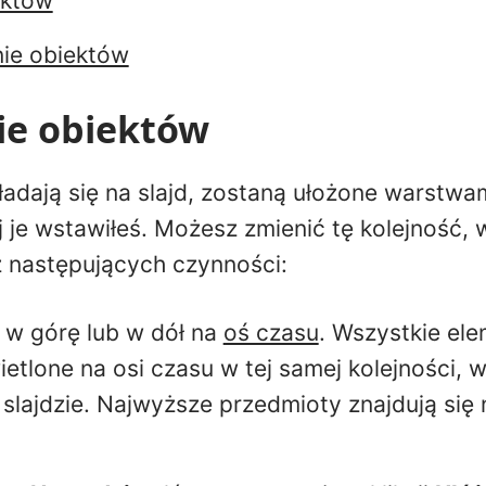
ektów
ie obiektów
e obiektów
adają się na slajd, zostaną ułożone warstwam
ej je wstawiłeś. Możesz zmienić tę kolejność, 
 następujących czynności:
o w górę lub w dół na
oś czasu
. Wszystkie ele
tlone na osi czasu w tej samej kolejności, w 
slajdzie. Najwyższe przedmioty znajdują się n