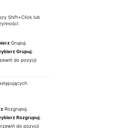
zy Shift+Click lub
zynności:
ierz
Grupuj.
wybierz Grupuj.
zewiń do pozycji
astępujących
rz
Rozgrupuj.
wybierz Rozgrupuj.
rzewiń do pozycji