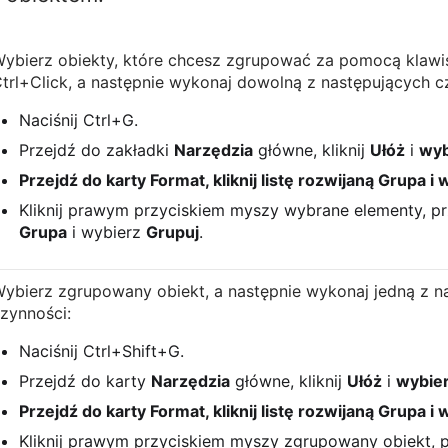
ybierz obiekty, które chcesz zgrupować za pomocą klawis
trl+Click, a następnie wykonaj dowolną z następujących c
Naciśnij Ctrl+G.
Przejdź do zakładki
Narzędzia
główne, kliknij
Ułóż
i
wyb
Przejdź do karty
Format
, kliknij listę rozwijaną
Grupa
i 
Kliknij prawym przyciskiem myszy wybrane elementy, pr
Grupa
i wybierz
Grupuj
.
ybierz zgrupowany obiekt, a następnie wykonaj jedną z n
zynności:
Naciśnij Ctrl+Shift+G.
Przejdź do karty
Narzędzia
główne, kliknij
Ułóż
i
wybie
Przejdź do karty
Format
, kliknij listę rozwijaną
Grupa
i 
Kliknij prawym przyciskiem myszy zgrupowany obiekt, p