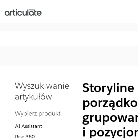
Storyline
Wyszukiwanie
artykułów
porządko
Wybierz produkt
grupowan
AI Assistant
i pozycj
Rise 360