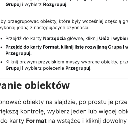
Grupuj
i wybierz
Rozgrupuj
.
by przegrupować obiekty, które były wcześniej częścią gru
ykonaj jedną z następujących czynności:
Przejdź do karty
Narzędzia
główne, kliknij
Ułóż
i
wybie
Przejdź do karty
Format
, kliknij listę rozwijaną
Grupa
i 
Przegrupuj.
Kliknij prawym przyciskiem myszy wybrane obiekty, prz
Grupuj
i wybierz polecenie
Przegrupuj
.
anie obiektów
onować obiekty na slajdzie, po prostu je prze
iększą kontrolę, wybierz jeden lub więcej obi
 do karty
Format
na wstążce i kliknij dowolny