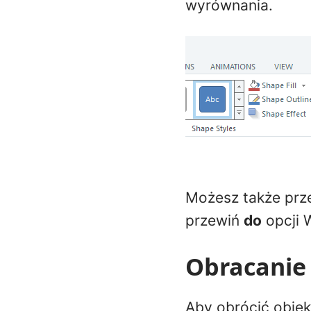
wyrównania.
Możesz także prz
przewiń
do
opcji 
Obracanie
Aby obrócić obiek