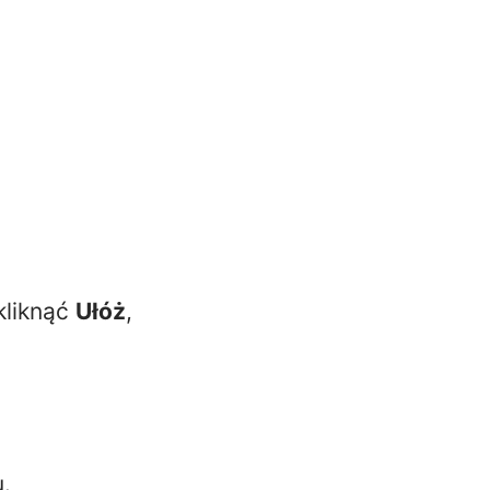
kliknąć
Ułóż
,
.