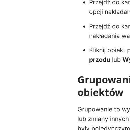
Przejdź do ka
opcji nakłada
Przejdź do ka
nakładania wa
Kliknij obiek
przodu
lub
Wy
Grupowani
obiektów
Grupowanie to wy
lub zmiany innych
były pojedynczym