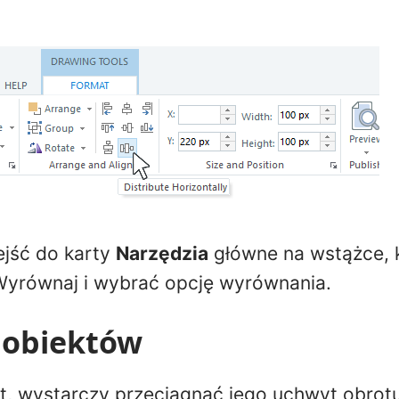
ejść do karty
Narzędzia
główne na wstążce, 
Wyrównaj i wybrać opcję wyrównania.
 obiektów
t, wystarczy przeciągnąć jego uchwyt obrotu