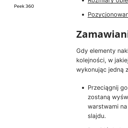
Rozmiary obi
Peek 360
Pozycjonowan
Zamawiani
Gdy elementy nakł
kolejności, w jaki
wykonując jedną z
Przeciągnij g
zostaną wyświe
warstwami na 
slajdu.