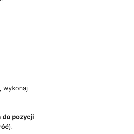
, wykonaj
ń
do pozycji
róć
).