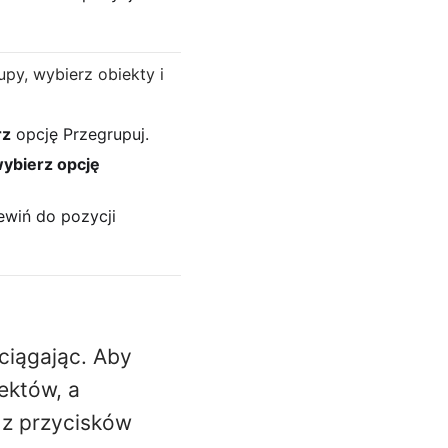
py, wybierz obiekty i
rz
opcję Przegrupuj.
wybierz opcję
ewiń do pozycji
ciągając. Aby
ektów, a
 z przycisków