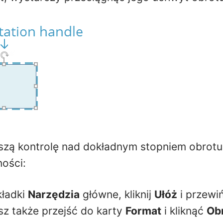
szą kontrolę nad dokładnym stopniem obrotu
ości:
kładki
Narzędzia
główne, kliknij
Ułóż
i przewi
sz także przejść do karty
Format
i kliknąć
Ob