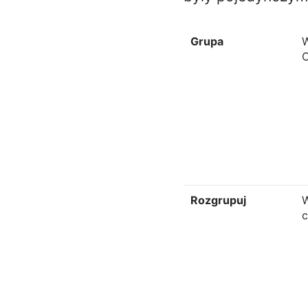
Grupa
W
C
Rozgrupuj
W
c