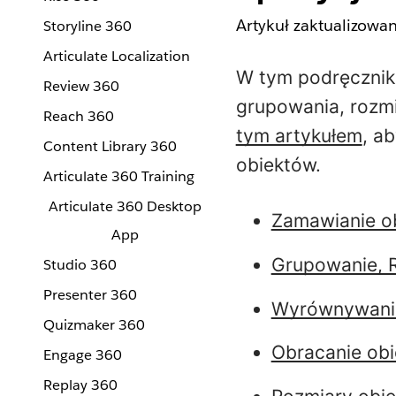
Artykuł zaktualizowa
Storyline 360
Articulate Localization
W tym podręcznik
Review 360
grupowania, rozmi
Reach 360
tym artykułem
, a
Content Library 360
obiektów.
Articulate 360 Training
Articulate 360 Desktop
Zamawianie o
App
Grupowanie, 
Studio 360
Presenter 360
Wyrównywani
Quizmaker 360
Obracanie ob
Engage 360
Replay 360