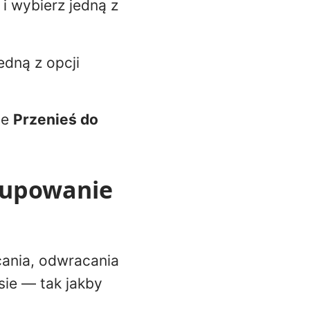
i wybierz jedną z
edną z opcji
ie
Przenieś do
rupowanie
ania, odwracania
ie — tak jakby