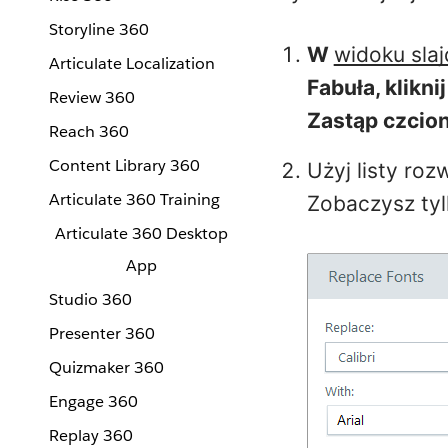
Storyline 360
W
widoku sla
Articulate Localization
Fabuła, klikni
Review 360
Zastąp czcion
Reach 360
Content Library 360
Użyj listy roz
Articulate 360 Training
Zobaczysz tyl
Articulate 360 Desktop
App
Studio 360
Presenter 360
Quizmaker 360
Engage 360
Replay 360