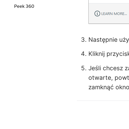
Peek 360
Następnie użyj
Kliknij przyci
Jeśli chcesz z
otwarte, powtó
zamknąć okno