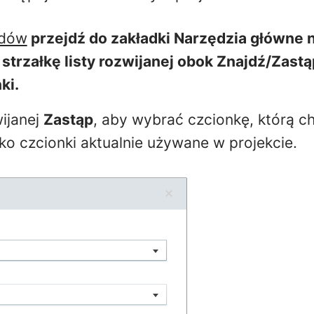
jdów
przejdź do zakładki
Narzędzia
główne n
j strzałkę listy rozwijanej obok
Znajdź/Zastą
ki.
wijanej
Zastąp
, aby wybrać czcionkę, którą c
ko czcionki aktualnie używane w projekcie.