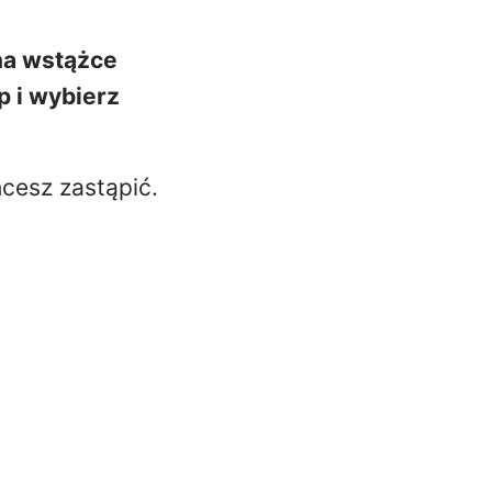
a wstążce
p
i wybierz
hcesz zastąpić.