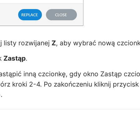
 listy rozwijanej
Z
, aby wybrać nową czcionk
sk
Zastąp
.
astąpić inną czcionkę, gdy okno Zastąp czcio
rz kroki 2-4. Po zakończeniu kliknij przycis
.