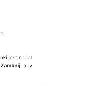
ę.
nki jest nadal
k
Zamknij
, aby