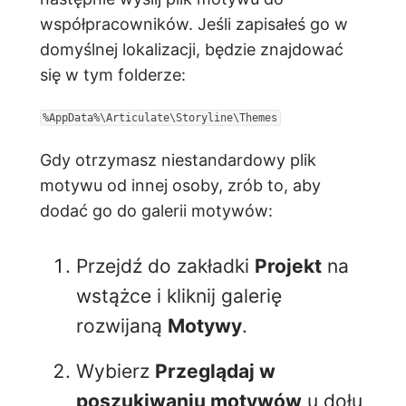
współpracowników. Jeśli zapisałeś go w
domyślnej lokalizacji, będzie znajdować
się w tym folderze:
%AppData%\Articulate\Storyline\Themes
Gdy otrzymasz niestandardowy plik
motywu od innej osoby, zrób to, aby
dodać go do galerii motywów:
Przejdź do zakładki
Projekt
na
wstążce i kliknij galerię
rozwijaną
Motywy
.
Wybierz
Przeglądaj w
poszukiwaniu motywów
u dołu