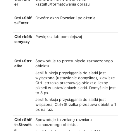
er
kształtu/formatowania obrazu
Ctrl+Shif
Otwórz okno Rozmiar i położenie
t+Enter
Ctrl+kółk
Powiększ lub pomniejszaj
o myszy
Ctrl+Strz
Spowoduje to przesunięcie zaznaczonego
ałka
obiektu.
Jeśli funkcja przyciągania do siatki jest
wyłączona (ustawienie domyślne), klawisze
Ctrl+strzałka przesuwają obiekt o liczbę
pikseli w ustawieniach siatki. Domyślnie jest
to 8 px.
Jeśli funkcja przyciągania do siatki jest
włączona, Ctrl+Strzałka przesuwa obiekt o 1
px na raz.
Ctrl+Shif
Spowoduje to zmianę rozmiaru
t+Strzałk
zaznaczonego obiektu.
a