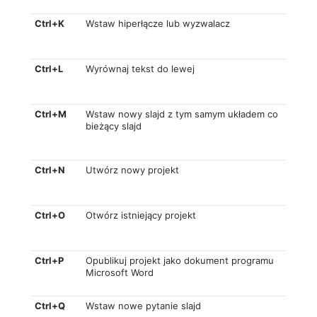
Ctrl+K
Wstaw hiperłącze lub wyzwalacz
Ctrl+L
Wyrównaj tekst do lewej
Ctrl+M
Wstaw nowy slajd z tym samym układem co
bieżący slajd
Ctrl+N
Utwórz nowy projekt
Ctrl+O
Otwórz istniejący projekt
Ctrl+P
Opublikuj projekt jako dokument programu
Microsoft Word
Ctrl+Q
Wstaw nowe pytanie slajd