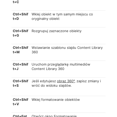
t+C
Ctrl+Shif
Wklej obiekt w tym samym miejscu co
t+D
oryginalny obiekt
Ctrl+Shif
Rozgrupuj zaznaczone obiekty
t+G
Ctrl+Shif
Wstawianie szablonu slajdu Content Library
t+M
360
Ctrl+Shif
Uruchom przeglądarkę multimediów
t+J
Content Library 360
Ctrl+Shif
Jeśli edytujesz
obraz 360°
, zapisz zmiany i
t+S
wróć do widoku slajdów.
Ctrl+Shif
Wklej formatowanie obiektów
t+V
Ctrl+Ent
Otwórz okno Formatowanie