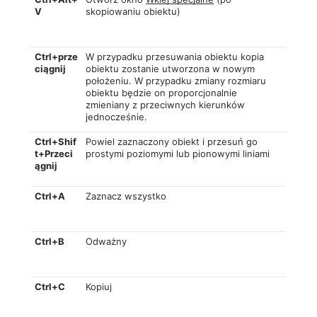
V
skopiowaniu obiektu)
Ctrl+prze
W przypadku przesuwania obiektu kopia
ciągnij
obiektu zostanie utworzona w nowym
położeniu. W przypadku zmiany rozmiaru
obiektu będzie on proporcjonalnie
zmieniany z przeciwnych kierunków
jednocześnie.
Ctrl+Shif
Powiel zaznaczony obiekt i przesuń go
t+Przeci
prostymi poziomymi lub pionowymi liniami
ągnij
Ctrl+A
Zaznacz wszystko
Ctrl+B
Odważny
Ctrl+C
Kopiuj