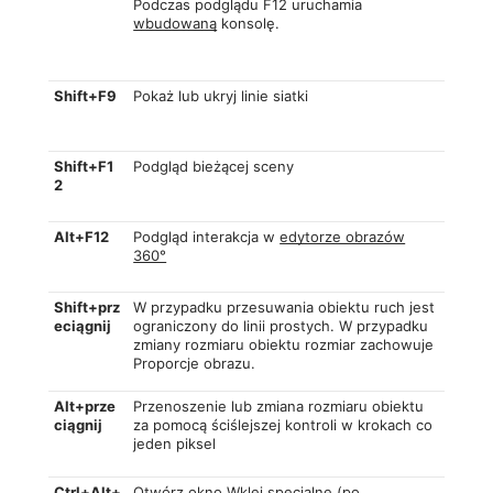
Podczas podglądu F12 uruchamia
wbudowaną
konsolę.
Shift+F9
Pokaż lub ukryj linie siatki
Shift+F1
Podgląd bieżącej sceny
2
Alt+F12
Podgląd interakcja w
edytorze obrazów
360°
Shift+prz
W przypadku przesuwania obiektu ruch jest
eciągnij
ograniczony do linii prostych. W przypadku
zmiany rozmiaru obiektu rozmiar zachowuje
Proporcje obrazu.
Alt+prze
Przenoszenie lub zmiana rozmiaru obiektu
ciągnij
za pomocą ściślejszej kontroli w krokach co
jeden piksel
Ctrl+Alt+
Otwórz okno
Wklej specjalne
(po