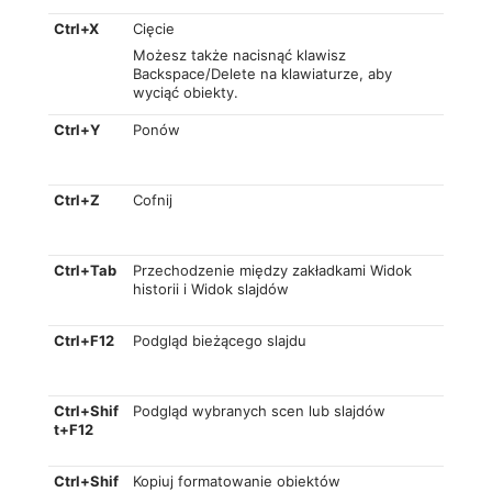
Ctrl+X
Cięcie
Możesz także nacisnąć klawisz
Backspace/Delete na klawiaturze, aby
wyciąć obiekty.
Ctrl+Y
Ponów
Ctrl+Z
Cofnij
Ctrl+Tab
Przechodzenie między zakładkami Widok
historii i Widok slajdów
Ctrl+F12
Podgląd bieżącego slajdu
Ctrl+Shif
Podgląd wybranych scen lub slajdów
t+F12
Ctrl+Shif
Kopiuj formatowanie obiektów