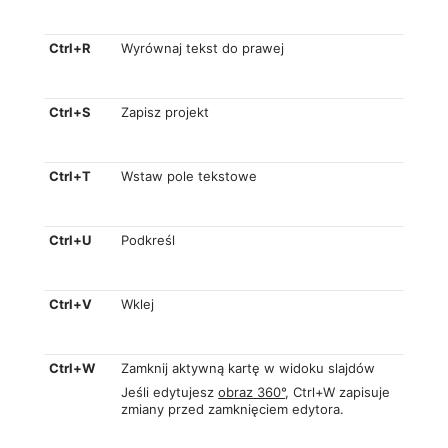
Ctrl+R
Wyrównaj tekst do prawej
Ctrl+S
Zapisz projekt
Ctrl+T
Wstaw pole tekstowe
Ctrl+U
Podkreśl
Ctrl+V
Wklej
Ctrl+W
Zamknij aktywną kartę w widoku slajdów
Jeśli edytujesz
obraz 360°
, Ctrl+W zapisuje
zmiany przed zamknięciem edytora.