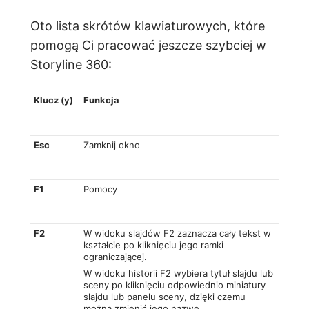
Oto lista skrótów klawiaturowych, które
pomogą Ci pracować jeszcze szybciej w
Storyline 360:
Klucz (y)
Funkcja
Esc
Zamknij okno
F1
Pomocy
F2
W widoku slajdów F2 zaznacza cały tekst w
kształcie po kliknięciu jego ramki
ograniczającej.
W widoku historii F2 wybiera tytuł slajdu lub
sceny po kliknięciu odpowiednio miniatury
slajdu lub panelu sceny, dzięki czemu
można zmienić jego nazwę.