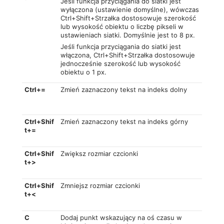
Jeśli funkcja przyciągania do siatki jest
wyłączona (ustawienie domyślne), wówczas
Ctrl+Shift+Strzałka dostosowuje szerokość
lub wysokość obiektu o liczbę pikseli w
ustawieniach siatki. Domyślnie jest to 8 px.
Jeśli funkcja przyciągania do siatki jest
włączona, Ctrl+Shift+Strzałka dostosowuje
jednocześnie szerokość lub wysokość
obiektu o 1 px.
Ctrl+=
Zmień zaznaczony tekst na indeks dolny
Ctrl+Shif
Zmień zaznaczony tekst na indeks górny
t+=
Ctrl+Shif
Zwiększ rozmiar czcionki
t+>
Ctrl+Shif
Zmniejsz rozmiar czcionki
t+<
C
Dodaj punkt wskazujący na oś czasu w