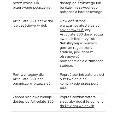
przez wolne lub
dostęp do szybszego lub
przerywane połączenie.
bardziej niezawodnego
połączenia internetowego.
Articulate 360 jest w dół
Odwiedź stronę
lub częściowo w dół.
www.articulatestatus.com,
aby sprawdzić,
czy
Articulate 360 doświadcza
awarii. Kliknij przycisk
Subskrybuj
w prawym
górnym rogu strony
statusu, jeśli chcesz
otrzymywać
powiadomienia o zmianach
statusu.
Port wymagany dla
Poproś administratora sieci
Articulate 360 jest
o zezwolenie na
ograniczony przez sieć.
komunikację przez port
443.
Zapora sieciowa blokuje
Poproś administratora
dostęp do Articulate 360.
sieci, aby
dodał te domeny
do listy dozwolonych
.