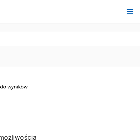
Na
 do wyników
 możliwością