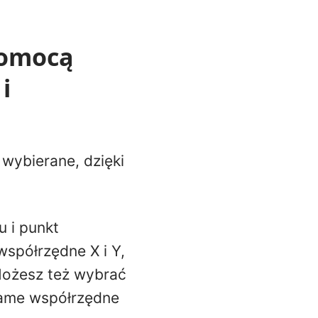
 pomocą
i
 wybierane, dzięki
 i punkt
współrzędne X i Y,
 Możesz też wybrać
same współrzędne