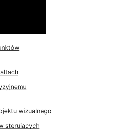
punktów
tałtach
cyzyjnemu
rojektu wizualnego
w sterujących