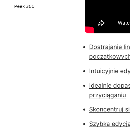
Peek 360
Dostrajanie l
początkowych
Intuicyjnie ed
Idealnie dopa
przyciąganiu
Skoncentruj s
Szybka edycj