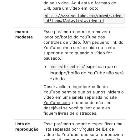
do seu vídeo. Aqui está o formato de
URL para um vídeo em loop:
https://www.youtube.com/embed/video_
id?loop=1&playlist=video_id
marca
Esse parâmetro permite remover o
modesta
logotipo/botão do YouTube dos
controles de vídeo. (Um pequeno link do
YouTube ainda será exibido no canto
superior direito quando o vídeo for
pausado.)
significa que o
modestbranding=1
logotipo/botão do YouTube não será
exibido
Observação: o logotipo/botão do
YouTube permite que os alunos iniciem o
vídeo em uma janela separada no site
YouTube.com
, o que pode não ser
desejável se você quiser que eles
fiquem livres de distrações.
lista de
Esse parâmetro permite especificar uma
reprodução
lista separada por vírgulas de IDs de
vídeo do YouTube, que será reproduzida
consecutivamente no mesmo player de