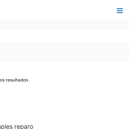
Ac
aos resultados
mples reparo