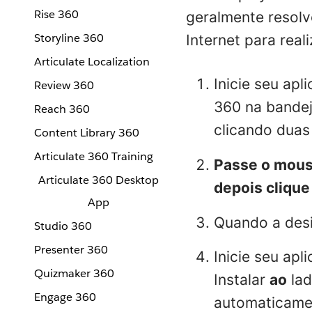
Rise 360
geralmente resolv
Storyline 360
Internet para real
Articulate Localization
Inicie seu apl
Review 360
360 na bandej
Reach 360
clicando duas
Content Library 360
Articulate 360 Training
Passe o mous
Articulate 360 Desktop
depois clique
App
Quando a desi
Studio 360
Presenter 360
Inicie seu ap
Quizmaker 360
Instalar
ao
lad
Engage 360
automaticame