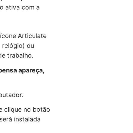
o ativa com a
ícone Articulate
relógio) ou
de trabalho.
pensa apareça,
.
putador.
e clique no botão
erá instalada