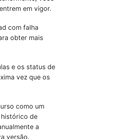
entrem em vigor.
ad com falha
ara obter mais
as e os status de
óxima vez que os
curso como um
histórico de
manualmente a
va versão.