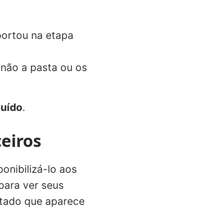
portou na etapa
 não a pasta ou os
uído
.
eiros
onibilizá-lo aos
para ver seus
rtado que aparece