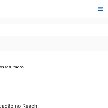
Ac
aos resultados
icação no Reach