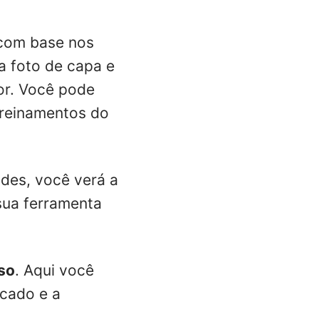
 com base nos
 foto de capa e
tor. Você pode
treinamentos do
ades, você verá a
sua ferramenta
so
. Aqui você
icado e a