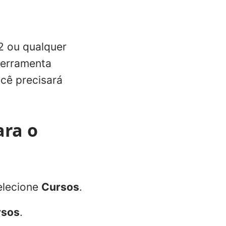
 ou qualquer
ferramenta
ocê precisará
ara o
elecione
Cursos
.
rsos
.