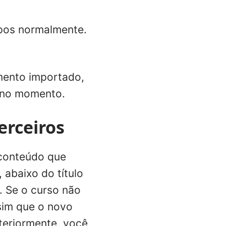
upos normalmente.
amento importado,
s no momento.
erceiros
 conteúdo que
 abaixo do título
. Se o curso não
sim que o novo
teriormente, você