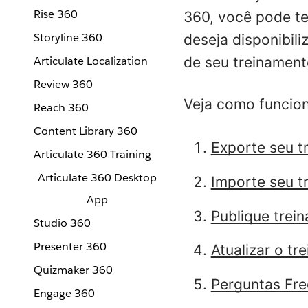
Rise 360
360, você pode te
Storyline 360
deseja disponibili
Articulate Localization
de seu treinament
Review 360
Veja como funcion
Reach 360
Content Library 360
Exporte seu t
Articulate 360 Training
Articulate 360 Desktop
Importe seu t
App
Publique trei
Studio 360
Presenter 360
Atualizar o tr
Quizmaker 360
Perguntas Fr
Engage 360