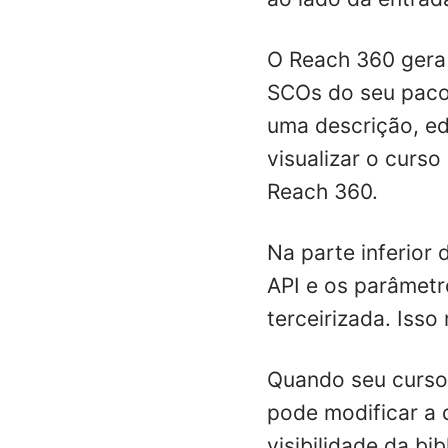
O Reach 360 gera
SCOs do seu paco
uma descrição, edi
visualizar o curs
Reach 360.
Na parte inferior
API e os parâmetr
terceirizada. Iss
Quando seu curso 
pode modificar a d
visibilidade da bib