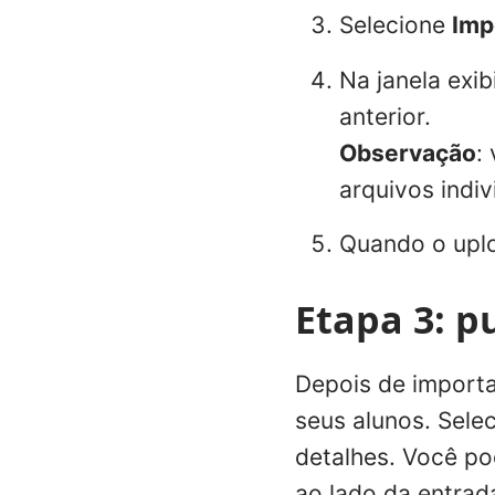
Selecione
Imp
Na janela exi
anterior.
Observação
:
arquivos indiv
Quando o uplo
Etapa 3: p
Depois de importa
seus alunos. Sele
detalhes. Você po
ao lado da entrad