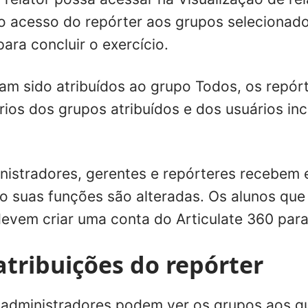
r o acesso do repórter aos grupos selecionad
ara concluir o exercício.
m sido atribuídos ao grupo Todos, os repór
rios dos grupos atribuídos e dos usuários in
istradores, gerentes e repórteres recebem 
o suas funções são alteradas. Os alunos qu
devem criar uma conta do Articulate 360 para
atribuições do repórter
administradores podem ver os grupos aos qu