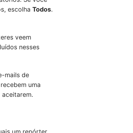
os, escolha
Todos
.
teres veem
cluídos nesses
e-mails de
e recebem uma
 aceitarem.
ais um repórter