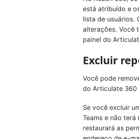
está atribuído e 
lista de usuários.
alterações. Você 
painel do Articul
Excluir re
Você pode remover
do Articulate 360
Se você excluir u
Teams e não terá
restaurará as per
endereço de e-mai