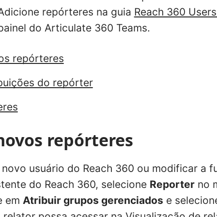
Adicione repórteres na guia
Reach 360 Users
ainel do Articulate 360 Teams.
os repórteres
buições do repórter
eres
novos repórteres
 novo usuário do Reach 360 ou modificar a 
stente do Reach 360, selecione
Reporter
no 
ue em
Atribuir grupos gerenciados
e selecion
 relator possa acessar na Visualização de rel