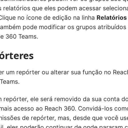
os relatórios que eles podem acessar seleci
 Clique no ícone de edição na linha
Relatórios
também pode modificar os grupos atribuídos 
ate 360 Teams.
pórteres
 um repórter ou alterar sua função no Reac
 Teams.
m repórter, ele será removido da sua conta do
 mais acesso ao Reach 360. Convidá-los com
missões de repórter, mas, desde que você u
l, eles poderão continuar de onde pararam 