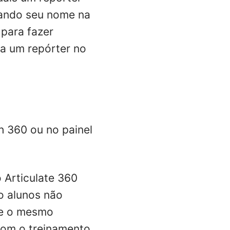
onando seu nome na
para fazer
a um repórter no
h 360 ou no painel
 Articulate 360
o alunos não
se o mesmo
com o treinamento