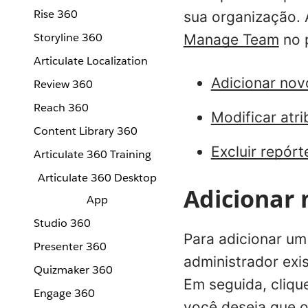
Rise 360
sua organização. 
Storyline 360
Manage Team
no p
Articulate Localization
Adicionar nov
Review 360
Reach 360
Modificar atri
Content Library 360
Excluir repórt
Articulate 360 Training
Articulate 360 Desktop
Adicionar 
App
Studio 360
Para adicionar um
Presenter 360
administrador exi
Quizmaker 360
Em seguida, cliq
Engage 360
você deseja que o