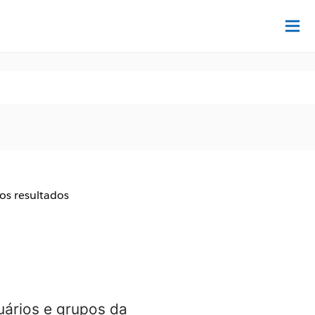
Ac
aos resultados
uários e grupos da