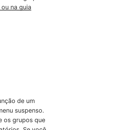
 ou na guia
função de um
menu suspenso.
e os grupos que
atórios. Se você