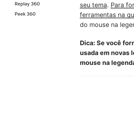
Replay 360
seu tema
.
Para fo
Peek 360
ferramentas na g
do mouse na lege
Dica
: Se você fo
usada em novas l
mouse na legenda