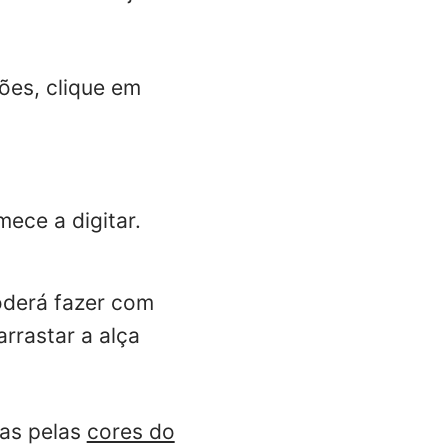
ões, clique em
mece a digitar.
poderá fazer com
arrastar a alça
das pelas
cores do