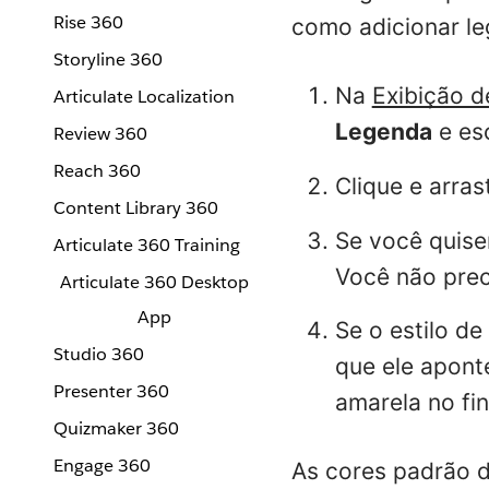
Rise 360
como adicionar le
Storyline 360
Na
Exibição d
Articulate Localization
Legenda
e esc
Review 360
Reach 360
Clique e arras
Content Library 360
Se você quiser
Articulate 360 Training
Você não prec
Articulate 360 Desktop
App
Se o estilo d
Studio 360
que ele aponte
Presenter 360
amarela no fin
Quizmaker 360
Engage 360
As cores padrão d