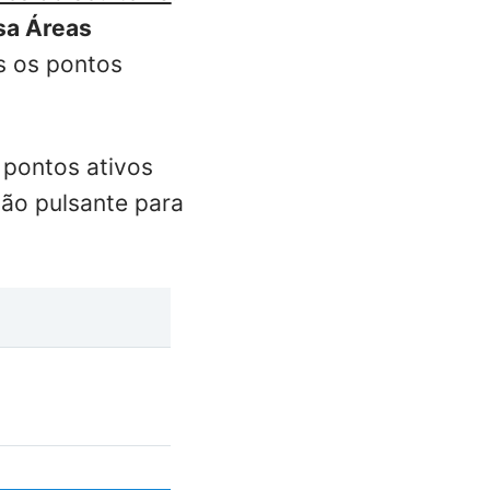
sa Áreas
s os pontos
 pontos ativos
ção pulsante para