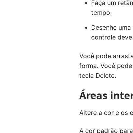
Faça um retâ
tempo.
Desenhe uma 
controle deve 
Você pode arrasta
forma. Você pode 
tecla Delete.
Áreas inte
Altere a cor e os 
A cor padrão par