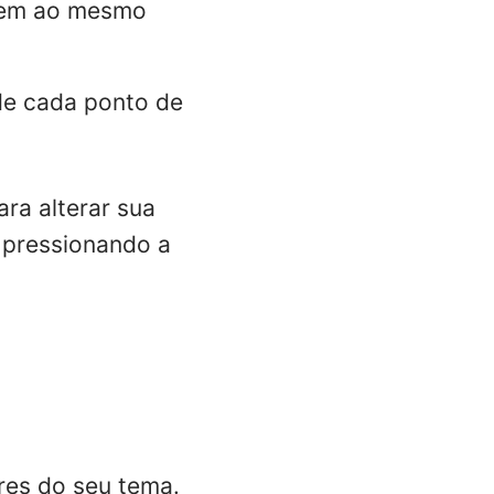
agem ao mesmo
de cada ponto de
ra alterar sua
 pressionando a
res do seu tema
.