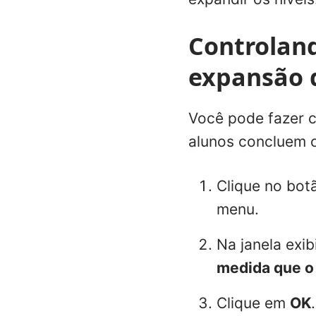
Controlan
expansão d
Você pode fazer 
alunos concluem 
Clique no bo
menu.
Na janela exi
medida que o 
Clique em
OK
.