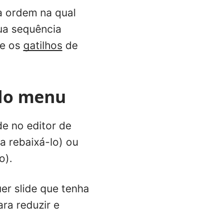
a ordem na qual
ua sequência
te os
gatilhos
de
 do menu
de no editor de
a rebaixá-lo) ou
o).
er slide que tenha
ra reduzir e