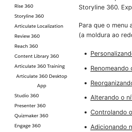
Rise 360
Storyline 360. Ex
Storyline 360
Para que o menu a
Articulate Localization
(a moldura ao red
Review 360
Reach 360
Personalizan
Content Library 360
Articulate 360 Training
Renomeando c
Articulate 360 Desktop
Reorganizand
App
Studio 360
Alterando o n
Presenter 360
Controlando o
Quizmaker 360
Engage 360
Adicionando n