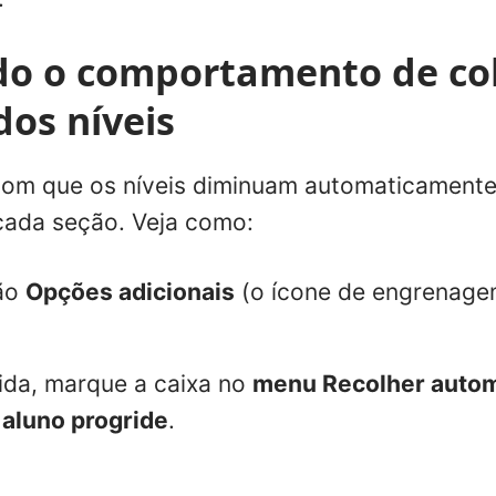
do o comportamento de co
os níveis
com que os níveis diminuam automaticamente
cada seção. Veja como:
tão
Opções adicionais
(o ícone de engrenage
bida, marque a caixa no
menu Recolher autom
aluno progride
.