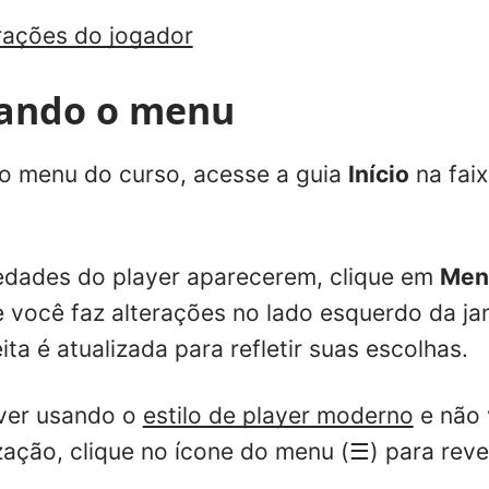
rações do jogador
zando o menu
 o menu do curso, acesse a guia
Início
na fai
edades do player aparecerem, clique em
Men
você faz alterações no lado esquerdo da jan
ita é atualizada para refletir suas escolhas.
iver usando o
estilo de player moderno
e não v
zação, clique no ícone do menu (☰) para revela