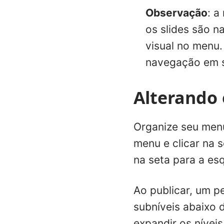
Observação
: a
os slides são n
visual no menu.
navegação em s
Alterando 
Organize seu menu
menu e clicar na s
na seta para a es
Ao publicar, um p
subníveis abaixo d
expandir os níveis