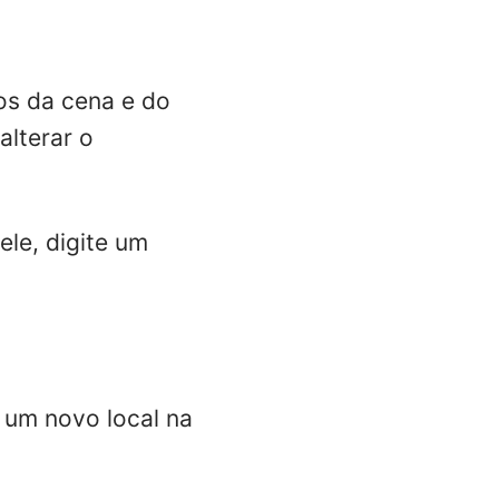
os da cena e do
alterar o
le, digite um
a um novo local na