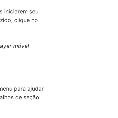
s iniciarem seu
ido, clique no
layer móvel
 menu para ajudar
çalhos de seção