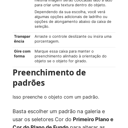
mesma imagem serão colocadas lado a lado
para criar uma textura dentro do objeto.
Dependendo da sua escolha, você verá
algumas opções adicionais de ladrilho ou
opções de alongamento abaixo da caixa de
seleção.
Transpar
Arraste o controle deslizante ou insira uma
ência
porcentagem.
Gire com
Marque essa caixa para manter o
forma
preenchimento alinhado à orientação do
objeto se o objeto for girado.
Preenchimento de
padrões
Isso preenche o objeto com um padrão.
Basta escolher um padrão na galeria e
usar os seletores Cor do
Primeiro Plano e
Cor
do Plano de Fundo
para alterar as