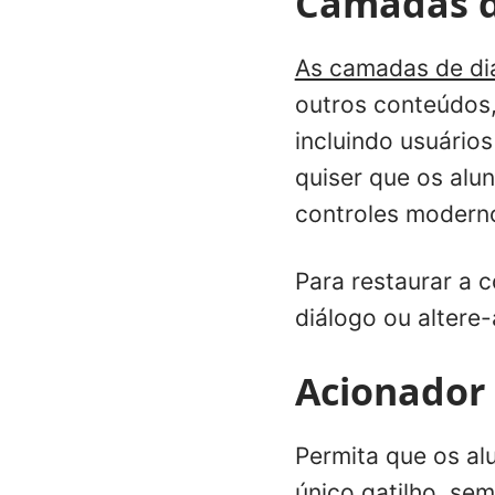
Camadas d
As camadas de di
outros conteúdos,
incluindo usuário
quiser que os alu
controles moderno
Para restaurar a 
diálogo ou altere
Acionador 
Permita que os al
único gatilho
, sem