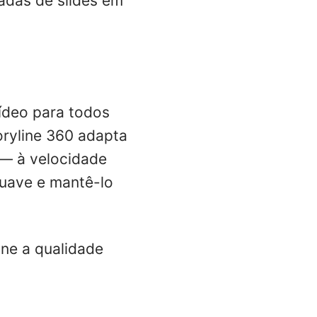
adas de slides em
ídeo para todos
oryline 360 adapta
 — à velocidade
suave e mantê-lo
one a qualidade