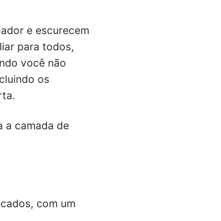
gador e escurecem
iar para todos,
uando você não
cluindo os
ta.
va a camada de
ficados, com um