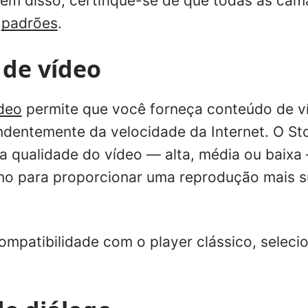
lém disso, certifique-se de que todas as cam
m
padrões
.
 de vídeo
deo
permite que você forneça conteúdo de v
ndentemente da velocidade da Internet. O St
 qualidade do vídeo — alta, média ou baixa
uno para proporcionar uma reprodução mais 
ompatibilidade com o player clássico, seleci