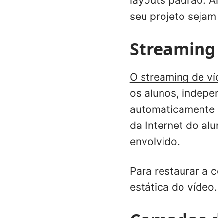
layouts padrão. A
seu projeto seja
Streaming
O streaming de ví
os alunos, indepe
automaticamente a
da Internet do al
envolvido.
Para restaurar a c
estática do vídeo.