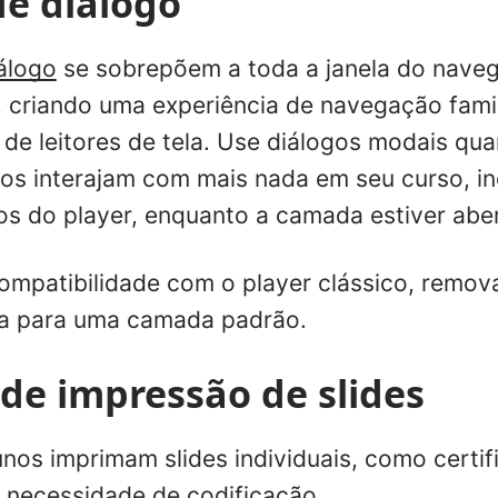
e diálogo
álogo
se sobrepõem a toda a janela do nave
 criando uma experiência de navegação famil
s de leitores de tela. Use diálogos modais q
nos interajam com mais nada em seu curso, in
s do player, enquanto a camada estiver aber
compatibilidade com o player clássico, remo
-a para uma camada padrão.
de impressão de slides
unos imprimam slides individuais, como certi
 necessidade de codificação.