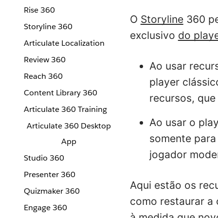
Rise 360
O
Storyline
360 pe
Storyline 360
exclusivo
do play
Articulate Localization
Review 360
Ao usar recur
Reach 360
player clássi
Content Library 360
recursos, que
Articulate 360 Training
Ao usar o pla
Articulate 360 Desktop
somente para 
App
jogador moder
Studio 360
Presenter 360
Aqui estão os rec
Quizmaker 360
como restaurar a 
Engage 360
à medida que nov