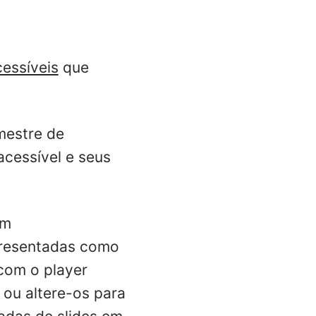
essíveis
que
mestre de
cessível e seus
am
presentadas como
com o player
 ou altere-os para