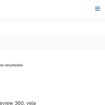
Ac
aos resultados
eview 360, veja