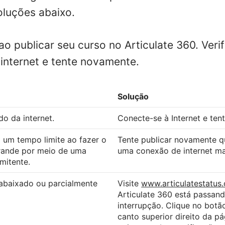
oluções abaixo.
o publicar seu curso no Articulate 360. Veri
internet e tente novamente.
Solução
o da internet.
Conecte-se à Internet e ten
 um tempo limite ao fazer o
Tente publicar novamente q
rande por meio de uma
uma conexão de internet mai
mitente.
 abaixado ou parcialmente
Visite
www.articulatestatus
Articulate 360 está passan
interrupção. Clique no bot
canto superior direito da pá