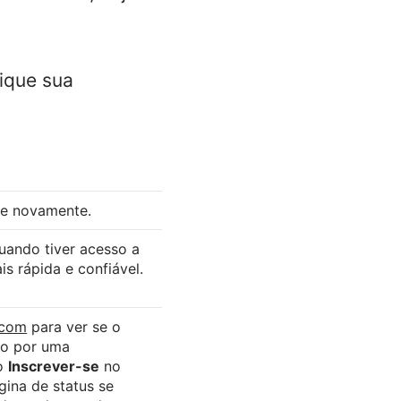
fique sua
te novamente.
uando tiver acesso a
s rápida e confiável.
.com
para ver se o
do por uma
ão
Inscrever-se
no
gina de status se