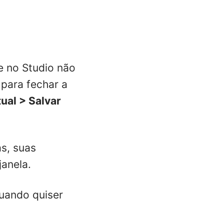
e no Studio não
 para fechar a
ual > Salvar
as, suas
janela.
quando quiser