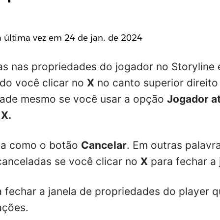
la última vez em
24 de jan. de 2024
tas nas propriedades do jogador no Storyline 
do você clicar no
X
no canto superior direito
rdade mesmo se você usar a opção
Jogador at
o
X.
na como o botão
Cancelar
. Em outras palavr
canceladas se você clicar no
X
para fechar a 
 fechar a janela de propriedades do player 
ações.