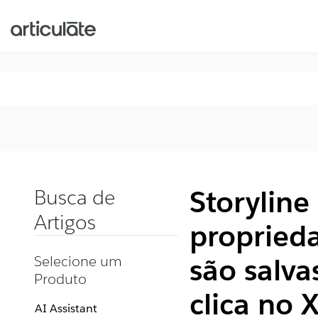
Storyline
Busca de
Artigos
propried
Selecione um
são salv
Produto
clica no 
AI Assistant