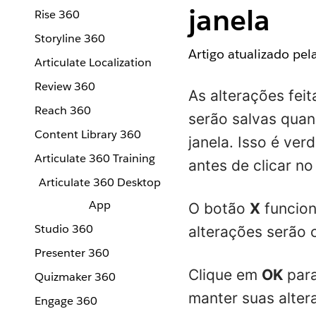
janela
Rise 360
Storyline 360
Artigo atualizado pe
Articulate Localization
Review 360
As alterações fei
Reach 360
serão salvas quan
Content Library 360
janela. Isso é ve
Articulate 360 Training
antes de clicar n
Articulate 360 Desktop
App
O botão
X
funcio
Studio 360
alterações serão 
Presenter 360
Clique em
OK
para
Quizmaker 360
manter suas alter
Engage 360