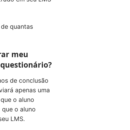
 de quantas
orar meu
questionário?
hos de conclusão
nviará apenas uma
 que o aluno
 que o aluno
 seu LMS.