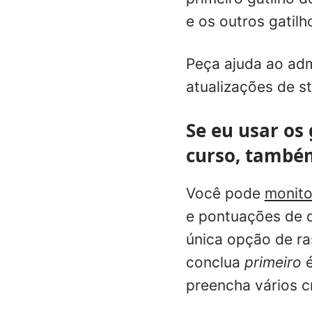
e os outros gatil
Peça ajuda ao adm
atualizações de s
Se eu usar os
curso, também
Você pode
monito
e pontuações de q
única opção de r
conclua
primeiro
é
preencha vários c