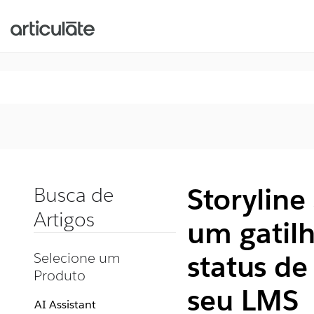
Storyline
Busca de
Artigos
um gatil
Selecione um
status de
Produto
seu LMS
AI Assistant