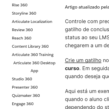
Rise 360
Artigo atualizado pe
Storyline 360
Controle com pre
Articulate Localization
gatilho de conclu
Review 360
status ao seu LMS
Reach 360
chegarem a um de
Content Library 360
Articulate 360 Training
Crie um gatilho
no
Articulate 360 Desktop
curso
. Em seguid
App
quando deseja que
Studio 360
Presenter 360
Aqui está um exem
Quizmaker 360
quando o aluno cl
Engage 360
dependendo do
s