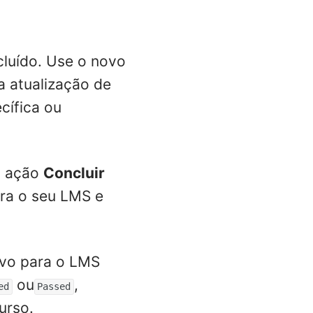
luído. Use o novo
a atualização de
cífica ou
a ação
Concluir
ara o seu LMS e
ivo para o LMS
ou
,
ed
Passed
urso.