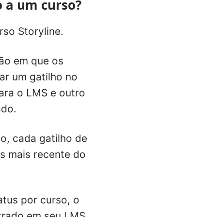
o a um curso?
so Storyline.
ção em que os
ar um gatilho no
para o LMS e outro
ado.
o, cada gatilho de
s mais recente do
tus por curso, o
istrado em seu LMS