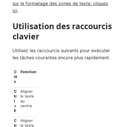
sur le formatage des zones de texte, cliquez
ici
.
Utilisation des raccourcis
clavier
Utilisez les raccourcis suivants pour exécuter
les tâches courantes encore plus rapidement.
C
Fonction
lé
s
C
Aligner
tr
le texte
l
au
+
centre
E
C
Aligner
tr
le texte